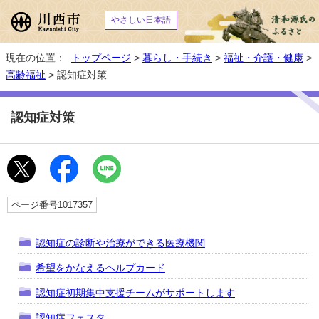
やさしい日本語
現在の位置：
トップページ
>
暮らし・手続き
>
福祉・介護・健康
>
高齢福祉
> 認知症対策
認知症対策
ページ番号1017357
認知症の診断や治療ができる医療機関
希望をかなえるヘルプカード
認知症初期集中支援チームがサポートします
認知症フェスタ