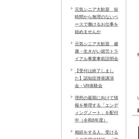
元気シニア大歓迎 短
時間から無理のないペ
ースで働けるお仕事を
始めませんか
元気シニア大歓迎 健
康・生きがい就労トラ
イアル事業事前説明会
【受付は終了しまし
た】認知症啓発講演
会・VR体験会
理想の最期に向けて情
報を整理する「エンデ
ィングノート」を配付
中（令和8年度）
相続をする人、受ける