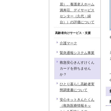
居）、養護老人ホーム
満寿荘、デイサービス
センター（久代・緑
台））の評価について
高齢者向けサービス・支援
介護マーク
緊急通報システム事業
救急安心きんすけくん
カードを持ちません
か？
ひとり暮らし高齢者実
態調査書について
安心キットきんたくん
（救急医療情報キッ