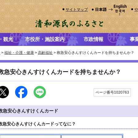
サイトマップ
・観光
市役所・施設案内
市政情報
事
き
>
福祉・介護・健康
>
高齢福祉
> 救急安心きんすけくんカードを持ちませんか？
救急安心きんすけくんカードを持ちませんか？
更
ページ番号1020763
救急安心きんすけくんカード
救急安心きんすけくんカードってなに？