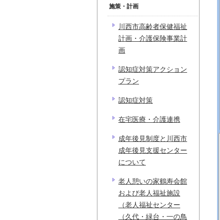
施策・計画
川西市高齢者保健福祉
計画・介護保険事業計
画
認知症対策アクション
プラン
認知症対策
在宅医療・介護連携
成年後見制度と川西市
成年後見支援センター
について
老人憩いの家鶴寿会館
および老人福祉施設
（老人福祉センター
（久代・緑台・一の鳥