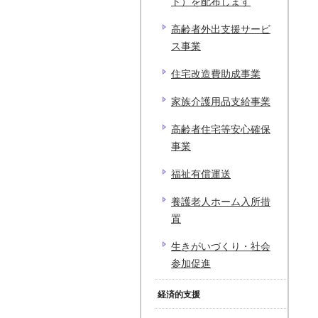
ト）を配布します
高齢者外出支援サービ
ス事業
住宅改造費助成事業
家族介護用品支給事業
高齢者住宅等安心確保
事業
福祉有償運送
養護老人ホーム入所措
置
生きがいづくり・社会
参加促進
経済的支援