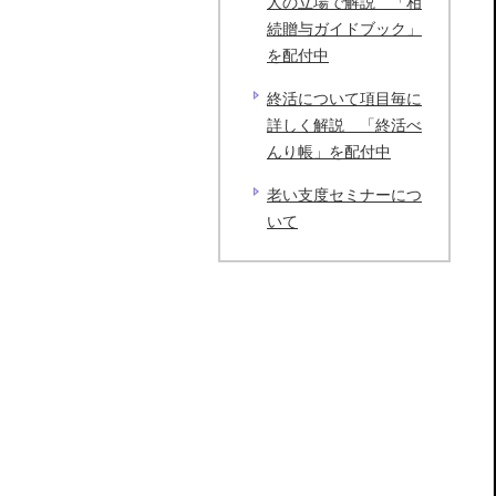
人の立場で解説 「相
続贈与ガイドブック」
を配付中
終活について項目毎に
詳しく解説 「終活べ
んり帳」を配付中
老い支度セミナーにつ
いて