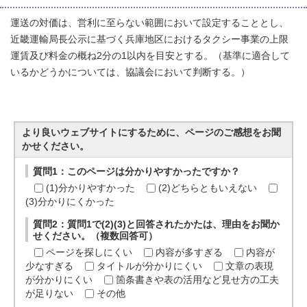
運送の対価は、営利に至らない範囲において設定することとし、
近畿運輸局長公示に基づく兵庫地区におけるタクシー事業の上限
運賃及び料金の概ね2分の1以内を目安とする。（基準に適合して
いるかどうかについては、協議会において判断する。）
より良いウェブサイトにするために、ページのご感想をお聞
かせください。
質問1：このページは分かりやすかったですか？
(1)分かりやすかった
(2)どちらともいえない
(3)分かりにくかった
質問2：質問1で(2)(3)と回答されたかたは、理由をお聞か
せください。（複数回答可）
ページを探しにくい
内容が多すぎる
内容が
少なすぎる
タイトルが分かりにくい
文章の表現
が分かりにくい
箇条書きや表の活用など見せ方の工夫
が足りない
その他