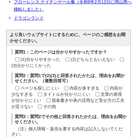
フローレンス.ナイチンゲール像（令和8年2月12日に岡山県へ
移転しました）
ドラゴンランド
より良いウェブサイトにするために、ページのご感想をお聞
かせください。
質問1：このページは分かりやすかったですか？
(1)分かりやすかった
(2)どちらともいえない
(3)分かりにくかった
質問2：質問1で(2)(3)と回答されたかたは、理由をお聞か
せください。（複数回答可）
ページを探しにくい
内容が多すぎる
内容が
少なすぎる
タイトルが分かりにくい
文章の表現
が分かりにくい
箇条書きや表の活用など見せ方の工夫
が足りない
その他
質問3：質問2でその他と回答されたかたは、理由をお聞か
せください。
（注）個人情報・返信を要する内容は記入しないでくだ
さい。