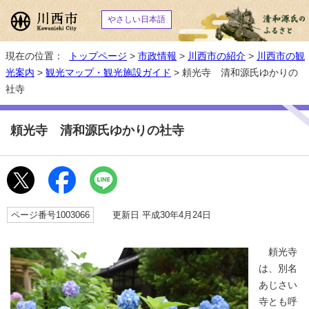
やさしい日本語
現在の位置：
トップページ
>
市政情報
>
川西市の紹介
>
川西市の観
光案内
>
観光マップ・観光施設ガイド
> 頼光寺 清和源氏ゆかりの
社寺
頼光寺 清和源氏ゆかりの社寺
ページ番号1003066
更新日 平成30年4月24日
頼光寺
は、別名
あじさい
寺とも呼