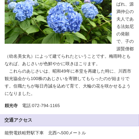
ばれ、源
満仲公の
夫人であ
る法如尼
の発願
で、子の
源賢僧都
（幼名美女丸）によって建てられたということです。梅雨時とも
なれば、あじさいが色鮮やかに咲きほこります。
これらのあじさいは、昭和49年に本堂を再建した時に、川西市
観光協会から100株のあじさいを寄贈してもらったのが始まりで
す。住職たちが毎日丹誠を込めて育て、大輪の花を咲かせるよう
になりました。
頼光寺
電話:072-794-1165
交通アクセス
能勢電鉄畦野駅下車 北西へ500メートル