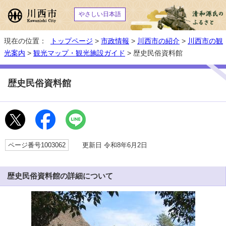
やさしい日本語
現在の位置：
トップページ
>
市政情報
>
川西市の紹介
>
川西市の観
光案内
>
観光マップ・観光施設ガイド
> 歴史民俗資料館
歴史民俗資料館
ページ番号1003062
更新日 令和8年6月2日
歴史民俗資料館の詳細について