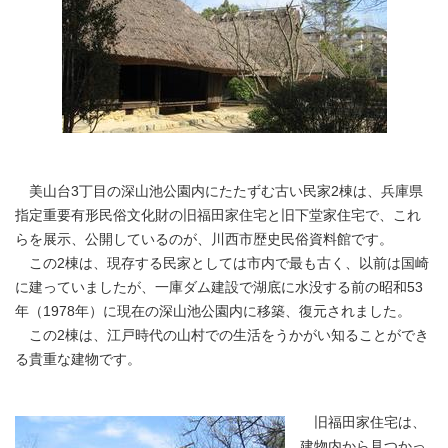
美山台3丁目の深山池公園内にたたずむ古い民家2棟は、兵庫県
指定重要有形民俗文化財の旧福田家住宅と旧下堂家住宅で、これ
らを展示、公開しているのが、川西市歴史民俗資料館です。
この2棟は、現存する民家としては市内で最も古く、以前は国崎
に建っていましたが、一庫ダム建設で湖底に水没する前の昭和53
年（1978年）に現在の深山池公園内に移築、復元されました。
この2棟は、江戸時代の山村での生活をうかがい知ることができ
る貴重な建物です。
旧福田家住宅は、
建物内から見つかっ