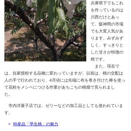
兵庫県下でもこれ
を作っているのは
川西だけとあっ
て、阪神間の市場
でも大変人気があ
ります。みずみず
しく、すっきりと
した甘さが特徴の
桃です。
また、現在で
は、自家授粉する品種に変わっていますが、以前は、桃の交配は
人の手で行われており、4月頃には先端に布を巻き付けた棒を使っ
て花粉をメシベにつける作業があちこちの桃畑で見られまし
た。
市内洋菓子店では、ゼリーなどの加工品としても使われていま
す。
特産品「早生桃」の魅力