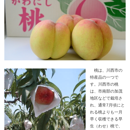
桃は、川西市の
特産品の一つで
す。川西市の桃
は、市南部の加茂
地区などで栽培さ
れ、通常7月頃にと
れる桃よりも一月
早く収穫できる早
生（わせ）桃で、