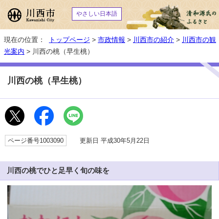
やさしい日本語
現在の位置：
トップページ
>
市政情報
>
川西市の紹介
>
川西市の観
光案内
> 川西の桃（早生桃）
川西の桃（早生桃）
ページ番号1003090
更新日 平成30年5月22日
川西の桃でひと足早く旬の味を