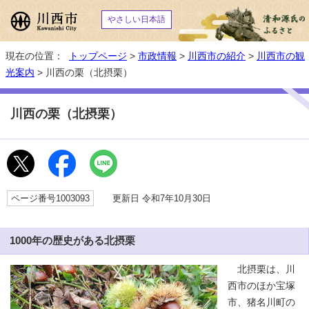
やさしい日本語
現在の位置：
トップページ
>
市政情報
>
川西市の紹介
>
川西市の観
光案内
> 川西の栗（北摂栗）
川西の栗（北摂栗）
ページ番号1003093
更新日 令和7年10月30日
1000年の歴史がある北摂栗
北摂栗は、川
西市のほか宝塚
市、猪名川町の