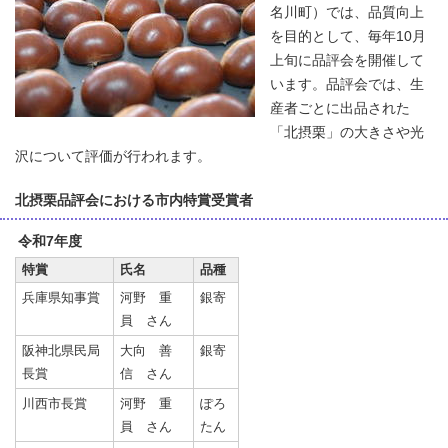
名川町）では、品質向上
を目的として、毎年10月
上旬に品評会を開催して
います。品評会では、生
産者ごとに出品された
「北摂栗」の大きさや光
沢について評価が行われます。
北摂栗品評会における市内特賞受賞者
令和7年度
特賞
氏名
品種
兵庫県知事賞
河野 重
銀寄
員 さん
阪神北県民局
大向 善
銀寄
長賞
信 さん
川西市長賞
河野 重
ぽろ
員 さん
たん