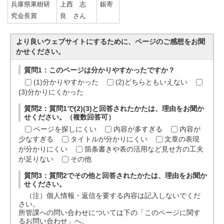
兵庫県果樹研
上西 志
銀寄
究会長賞
良 さん
より良いウェブサイトにするために、ページのご感想をお聞
かせください。
質問1：このページは分かりやすかったですか？
(1)分かりやすかった
(2)どちらともいえない
(3)分かりにくかった
質問2：質問1で(2)(3)と回答されたかたは、理由をお聞か
せください。（複数回答可）
ページを探しにくい
内容が多すぎる
内容が
少なすぎる
タイトルが分かりにくい
文章の表現
が分かりにくい
箇条書きや表の活用など見せ方の工夫
が足りない
その他
質問3：質問2でその他と回答されたかたは、理由をお聞か
せください。
（注）個人情報・返信を要する内容は記入しないでくだ
さい。
所管課への問い合わせについては下の「このページに関す
るお問い合わせ」へ。