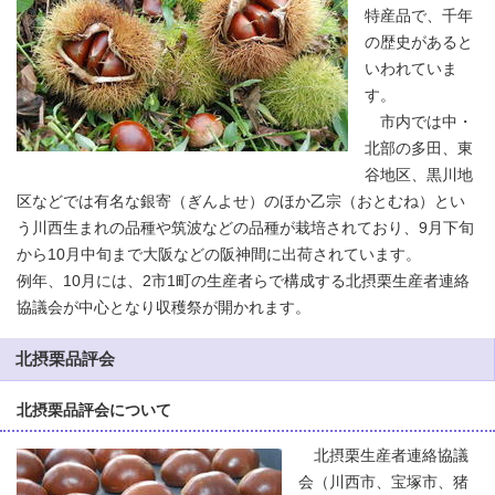
特産品で、千年
の歴史があると
いわれていま
す。
市内では中・
北部の多田、東
谷地区、黒川地
区などでは有名な銀寄（ぎんよせ）のほか乙宗（おとむね）とい
う川西生まれの品種や筑波などの品種が栽培されており、9月下旬
から10月中旬まで大阪などの阪神間に出荷されています。
例年、10月には、2市1町の生産者らで構成する北摂栗生産者連絡
協議会が中心となり収穫祭が開かれます。
北摂栗品評会
北摂栗品評会について
北摂栗生産者連絡協議
会（川西市、宝塚市、猪