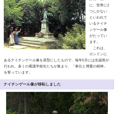
に、世界に2
つしかない
といわれて
いるナイチ
ンゲール像
がたってい
ます。
これは、
ロンドンに
あるナイチンゲール像を原型にしたもので、毎年5月には生誕祭が
行われ、多くの看護学校生たちが集まり、「奉仕と博愛の精神」
を誓っています。
ナイチンゲール像が移転しました