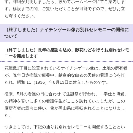
す。詳細が判明しましたら、改めてホームページにてご案内しま
す。移設までの間、ご覧いただくことが可能ですので、ぜひお立
ち寄りください。
（終了しました）ナイチンゲール像お別れセレモニーの開催に
ついて
（終了しました）長年の感謝を込め、献花などを行うお別れセレモ
ニーを開始します
花屋敷1丁目に設置されているナイチンゲール像は、土地の所有者
が、晩年日赤病院で療養中、献身的な白衣の天使の看護に心を打
たれ、昭和 11（1936）年8月13日に建立したものです。
従来、5月の看護の日に合わせ て生誕祭が行われ、「奉仕と博愛」
の精神を誓いに多くの看護学生がここを訪れていましたが、この
度所有者の意向に伴い、像が岡山県に移転されることになりまし
た。
つきましては、下記の通りお別れセレモニーを開催することとい