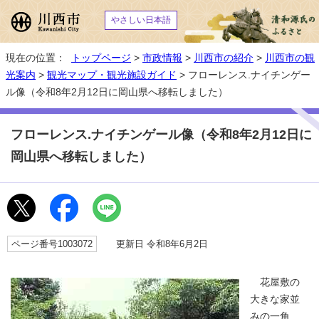
やさしい日本語
現在の位置：
トップページ
>
市政情報
>
川西市の紹介
>
川西市の観
光案内
>
観光マップ・観光施設ガイド
> フローレンス.ナイチンゲー
ル像（令和8年2月12日に岡山県へ移転しました）
フローレンス.ナイチンゲール像（令和8年2月12日に
岡山県へ移転しました）
ページ番号1003072
更新日 令和8年6月2日
花屋敷の
大きな家並
みの一角