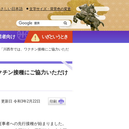
やさしい日本語
文字サイズ・背景色の変更
業者向け
いざというとき
ージ「川西市では、ワクチン接種にご協力いただ
クチン接種にご協力いただけ
新日 令和3年2月22日
印刷
従事者への先行接種が始まりました。