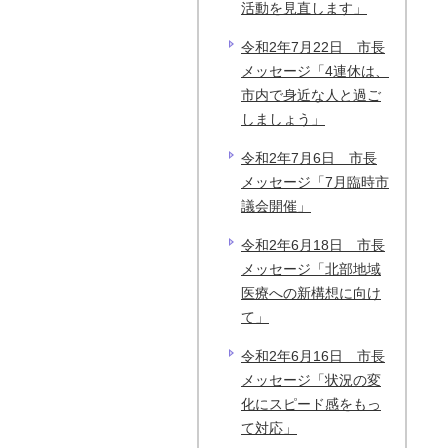
活動を見直します」
令和2年7月22日 市長
メッセージ「4連休は、
市内で身近な人と過ご
しましょう」
令和2年7月6日 市長
メッセージ「7月臨時市
議会開催」
令和2年6月18日 市長
メッセージ「北部地域
医療への新構想に向け
て」
令和2年6月16日 市長
メッセージ「状況の変
化にスピード感をもっ
て対応」