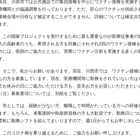
現在、川西市では公共施設での集団接種を中心にワクチン接種を実施す
療機関との協議調整を行っております。ただ、肝心のワクチンが供給さ
接種会場や日程など確定することができません。詳細については確定次
ます。
この国家プロジェクトを実行するために最も重要なのが医療従事者の皆
人の高齢者のうち、希望される方を対象にそれぞれ2回のワクチン接種
めには、医師のご協力とともに、実際にワクチン注射を実施する多くの
す。
そこで、私からお願いがあります。現在、川西市では、ワクチン接種
ちの方を募集しています。現在、医療機関等に勤務をされていない方は
でお休みの日にご協力いただける方も、是非お力をお貸しいただきたい
（注）募集要項については、別紙をご覧ください。
市としては、経験が少ない方、離職して時間がたっている方への研修
ます。もちろん、准看護師や助産師資格の方も大歓迎です。勤務日につ
柔軟に勤務シフトを組んでまいりますので、週1日からでもお申し出い
このコロナ禍を乗り越えるために、ご協力をお願い申し上げます。