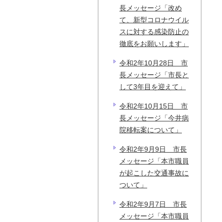
長メッセージ「改め
て、新型コロナウイル
スに対する感染防止の
徹底をお願いします」
令和2年10月28日 市
長メッセージ「市長と
して3年目を迎えて」
令和2年10月15日 市
長メッセージ「今井病
院移転案について」
令和2年9月9日 市長
メッセージ「本市職員
が起こした交通事故に
ついて」
令和2年9月7日 市長
メッセージ「本市職員