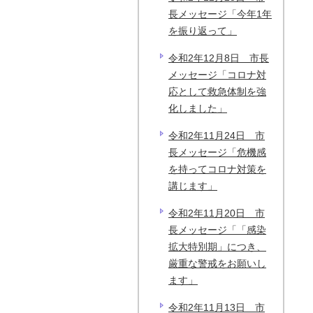
長メッセージ「今年1年
を振り返って」
令和2年12月8日 市長
メッセージ「コロナ対
応として救急体制を強
化しました」
令和2年11月24日 市
長メッセージ「危機感
を持ってコロナ対策を
講じます」
令和2年11月20日 市
長メッセージ「「感染
拡大特別期」につき、
厳重な警戒をお願いし
ます」
令和2年11月13日 市