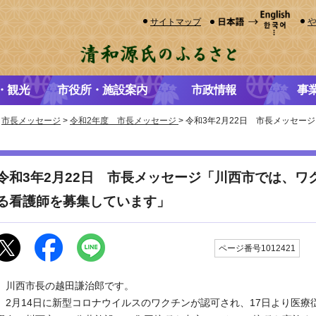
サイトマップ
・観光
市役所・施設案内
市政情報
事
>
市長メッセージ
>
令和2年度 市長メッセージ
> 令和3年2月22日 市長メッセ
令和3年2月22日 市長メッセージ「川西市では、ワ
る看護師を募集しています」
更
ページ番号1012421
川西市長の越田謙治郎です。
2月14日に新型コロナウイルスのワクチンが認可され、17日より医療