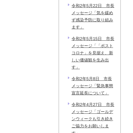
令和2年5月22日 市長
メッセージ「気を緩め
ず感染予防に取り組み
ます」
令和2年5月15日 市長
メッセージ「「ポスト
コロナ」を見据え、新
しい価値観を生み出
す」
令和2年5月8日 市長
メッセージ「緊急事態
宣言延長について」
令和2年4月27日 市長
メッセージ「ゴールデ
ンウィークも引き続き
ご協力をお願いしま