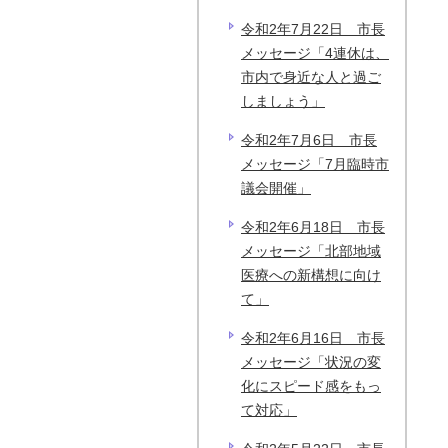
令和2年7月22日 市長
メッセージ「4連休は、
市内で身近な人と過ご
しましょう」
令和2年7月6日 市長
メッセージ「7月臨時市
議会開催」
令和2年6月18日 市長
メッセージ「北部地域
医療への新構想に向け
て」
令和2年6月16日 市長
メッセージ「状況の変
化にスピード感をもっ
て対応」