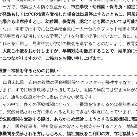
一方で、感染拡大を防ぐ観点から、
市立学校・幼稚園・保育所・認定
が発熱もしくはPCR検査を受検した場合は出席停止するとともに、同居
た場合も出席停止とし、幼稚園、保育所、認定こども園においては可能
なお、本市ではすでに公立学校全員に一人一台のタブレット端末を貸
民間事業者が提供している学習アプリを無償で提供しています。仮に、
これらを活用し、児童生徒が学びの機会を逸することのないよう、教育
大変ご不便をおかけしますが、早期対応を徹底することで、結果的に
とにつながりますので、ご協力をお願い申し上げます。
医療・福祉を守るためのお願い
11月末以降、市内の複数の医療機関等でクラスターが発生するなど、
ります。すでに医療現場はひっ迫しており、近隣の病院では空き病床が
など、通常の医療が十分に提供できない状況です。
その中で、多くの医療機関にとって、一番頭を悩ませるのは発熱患者
に、突然発熱された方に来られると対応できない状況になっています。
で医療機関を受診する際は、あらかじめ受診しようとする医療機関に電
また、医療従事者、福祉従事者の皆さんを感染から守ることが、地域
療機関を受診される方はもちろん、福祉施設をご利用の方、在宅福祉サ