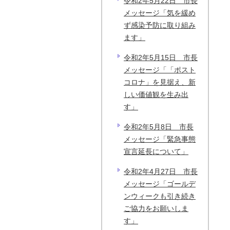
令和2年5月22日 市長
メッセージ「気を緩め
ず感染予防に取り組み
ます」
令和2年5月15日 市長
メッセージ「「ポスト
コロナ」を見据え、新
しい価値観を生み出
す」
令和2年5月8日 市長
メッセージ「緊急事態
宣言延長について」
令和2年4月27日 市長
メッセージ「ゴールデ
ンウィークも引き続き
ご協力をお願いしま
す」