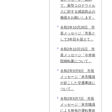
て、新型コロナウイル
スに対する感染防止の
徹底をお願いします」
令和2年10月28日 市
長メッセージ「市長と
して3年目を迎えて」
令和2年10月15日 市
長メッセージ「今井病
院移転案について」
令和2年9月9日 市長
メッセージ「本市職員
が起こした交通事故に
ついて」
令和2年9月7日 市長
メッセージ「本市職員
による無免許運転事故