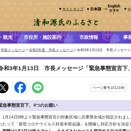
サイトマップ
・観光
市役所・施設案内
市政情報
事
>
市長メッセージ
>
令和2年度 市長メッセージ
> 令和3年1月13日 市長メッセ
令和3年1月13日 市長メッセージ「緊急事態宣言下
ページ番号1012196
緊急事態宣言下、4つのお願い
1月14日0時より緊急事態宣言の対象区域に兵庫県全域が指定されました
わたって「新型コロナウイルス対策本部会議」を開催し対応方針を決定