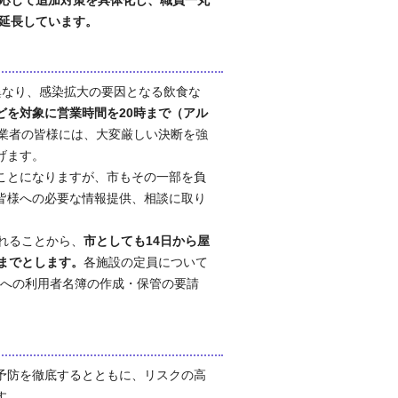
に応じて追加対策を具体化し、職員一丸
で延長しています。
なり、感染拡大の要因となる飲食な
どを対象に営業時間を20時まで（アル
業者の皆様には、大変厳しい決断を強
げます。
ことになりますが、市もその一部を負
皆様への必要な情報提供、相談に取り
れることから、
市としても14日から屋
までとします。
各施設の定員について
者への利用者名簿の作成・保管の要請
予防を徹底するとともに、リスクの高
す。