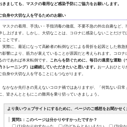
おきましても、マスクの着用など感染予防にご協力をお願いします。
ご自身や大切な人を守るためのお願い
マスクの着用、手洗い・手指消毒の徹底、不要不急の外出自粛など、
申し上げます。しかし、大切なことは、コロナに感染しないことだけで
くことです。
実際に、最近になって高齢者の転倒などによる骨折を起因とした救急
の影響により、筋力が衰えていることが原因だと考えられます。コロナ
るのであれば本末転倒です。
これらを防ぐために、毎日の適度な運動（
力トレーニング）は継続していただきたいと思います。
お一人おひとり
ご自身や大切な人を守ることにもつながります。
なかなか先行きの見えないコロナ禍ではありますが、「何気ない日常
に、皆さんとともにこの難局を乗り切っていきましょう。
より良いウェブサイトにするために、ページのご感想をお聞かせく
質問1：このページは分かりやすかったですか？
(1)分かりやすかった
(2)どちらともいえない
(3)