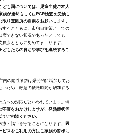
こども園については、児童生徒ご本人
家族が発熱もしくはPCR検査を受検し
な限り登園所の自粛をお願いします。
与するとともに、市独自施策としての
出席できない状況であったとしても、
委員会とともに努めてまいります。
子どもたちの育ちや学びを継続するこ
市内の陽性者数は爆発的に増加してお
ないため、救急の搬送時間が増加する
の方への対応だといわれています。特
ご不便をおかけしますが、発熱症状等
話でご相談ください。
医療・福祉を守ることになります。
医
ービスをご利用の方はご家族の皆様に