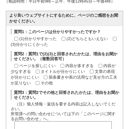
（相談時間：平日午前9時～正午、午後12時45分～午後4時）
より良いウェブサイトにするために、ページのご感想をお聞
かせください。
質問1：このページは分かりやすかったですか？
(1)分かりやすかった
(2)どちらともいえない
(3)分かりにくかった
質問2：質問1で(2)(3)と回答されたかたは、理由をお聞か
せください。（複数回答可）
ページを探しにくい
内容が多すぎる
内容が
少なすぎる
タイトルが分かりにくい
文章の表現
が分かりにくい
箇条書きや表の活用など見せ方の工夫
が足りない
その他
質問3：質問2でその他と回答されたかたは、理由をお聞か
せください。
（注）個人情報・返信を要する内容は記入しないでくだ
さい。
所管課への問い合わせについては下の「このページに関す
るお問い合わせ」へ。