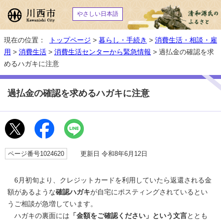
やさしい日本語
現在の位置：
トップページ
>
暮らし・手続き
>
消費生活・相談・雇
用
>
消費生活
>
消費生活センターから緊急情報
> 過払金の確認を求
めるハガキに注意
過払金の確認を求めるハガキに注意
ページ番号1024620
更新日 令和8年6月12日
6月初旬より、クレジットカードを利用していたら返還される金
額があるような
確認ハガキ
が自宅にポスティングされているとい
うご相談が急増しています。
ハガキの裏面には
「金額をご確認ください」という文言
ととも