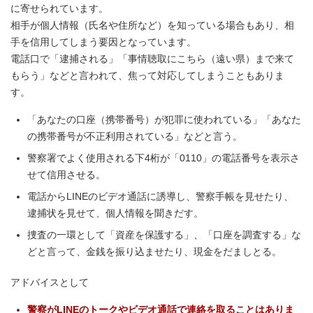
に寄せられています。
相手が個人情報（氏名や住所など）を知っている場合もあり、相
手を信用してしまう要因となっています。
電話口で「逮捕される」「事情聴取にこちら（遠い県）まで来て
もらう」などと言われて、焦って対応してしまうこともありま
す。
「あなたの口座（携帯番号）が犯罪に使われている」「あなた
の携帯番号が不正利用されている」などと言う。
警察署でよく使用される下4桁が「0110」の電話番号を表示さ
せて信用させる。
電話からLINEのビデオ通話に誘導し、警察手帳を見せたり、
逮捕状を見せて、個人情報を聞きだす。
捜査の一環として「資産を保護する」、「口座を調査する」な
どと言って、金銭を振り込ませたり、現金をだましとる。
アドバイスとして
警察がLINEのトークやビデオ通話で連絡を取ることはありま