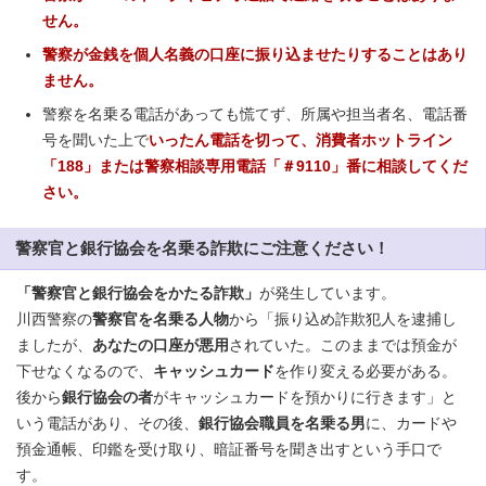
せん。
警察が金銭を個人名義の口座に振り込ませたりすることはあり
ません。
警察を名乗る電話があっても慌てず、所属や担当者名、電話番
号を聞いた上で
いったん電話を切って、消費者ホットライン
「188」または警察相談専用電話「＃9110」番に相談してくだ
さい。
警察官と銀行協会を名乗る詐欺にご注意ください！
「警察官と
銀行協会をかたる詐欺」
が発生しています。
川西警察の
警察官を名乗る人物
から「振り込め詐欺犯人を逮捕し
ましたが、
あなたの口座が悪用
されていた。このままでは預金が
下せなくなるので、
キャッシュカード
を作り変える必要がある。
後から
銀行協会の者
がキャッシュカードを預かりに行きます」と
いう電話があり、その後、
銀行協会職員を名乗る男
に、カードや
預金通帳、印鑑を受け取り、暗証番号を聞き出すという手口で
す。