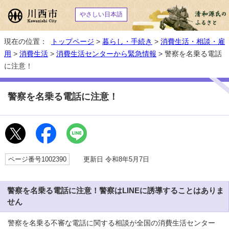
やさしい日本語
現在の位置：
トップページ
>
暮らし・手続き
>
消費生活・相談・雇
用
>
消費生活
>
消費生活センターから緊急情報
> 警察を名乗る電話
に注意！
警察を名乗る電話に注意！
ページ番号1002390
更新日 令和8年5月7日
警察を名乗る電話に注意！警察はLINEに誘導することはありま
せん
警察を名乗る不審な電話に関する相談が全国の消費生活センター