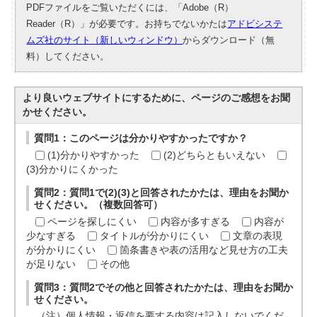
PDFファイルをご覧いただくには、「Adobe（R）
Reader（R）」が必要です。お持ちでないかたは
アドビシステ
ムズ社のサイト（新しいウィンドウ）
からダウンロード（無
料）してください。
より良いウェブサイトにするために、ページのご感想をお聞
かせください。
質問1：このページは分かりやすかったですか？
(1)分かりやすかった
(2)どちらともいえない
(3)分かりにくかった
質問2：質問1で(2)(3)と回答されたかたは、理由をお聞か
せください。（複数回答可）
ページを探しにくい
内容が多すぎる
内容が
少なすぎる
タイトルが分かりにくい
文章の表現
が分かりにくい
箇条書きや表の活用など見せ方の工夫
が足りない
その他
質問3：質問2でその他と回答されたかたは、理由をお聞か
せください。
（注）個人情報・返信を要する内容は記入しないでくだ