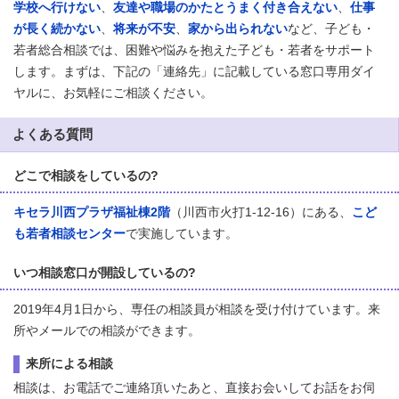
学校へ行けない
、
友達や職場のかたとうまく付き合えない
、
仕事
が長く続かない
、
将来が不安
、
家から出られない
など、子ども・
若者総合相談では、困難や悩みを抱えた子ども・若者をサポート
します。まずは、下記の「連絡先」に記載している窓口専用ダイ
ヤルに、お気軽にご相談ください。
よくある質問
どこで相談をしているの?
キセラ川西プラザ福祉棟2階
（川西市火打1-12-16）にある、
こど
も若者相談センター
で実施しています。
いつ相談窓口が開設しているの?
2019年4月1日から、専任の相談員が相談を受け付けています。来
所やメールでの相談ができます。
来所による相談
相談は、お電話でご連絡頂いたあと、直接お会いしてお話をお伺