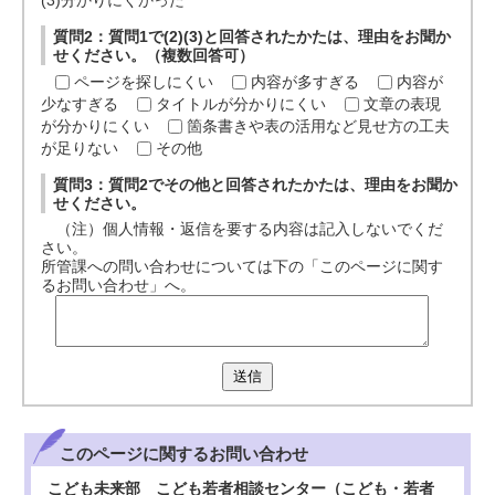
(3)分かりにくかった
質問2：質問1で(2)(3)と回答されたかたは、理由をお聞か
せください。（複数回答可）
ページを探しにくい
内容が多すぎる
内容が
少なすぎる
タイトルが分かりにくい
文章の表現
が分かりにくい
箇条書きや表の活用など見せ方の工夫
が足りない
その他
質問3：質問2でその他と回答されたかたは、理由をお聞か
せください。
（注）個人情報・返信を要する内容は記入しないでくだ
さい。
所管課への問い合わせについては下の「このページに関す
るお問い合わせ」へ。
送信
このページに関する
お問い合わせ
こども未来部 こども若者相談センター（こども・若者