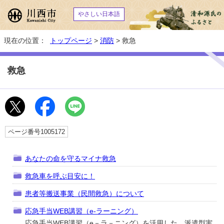
やさしい日本語
現在の位置：
トップページ
>
消防
> 救急
救急
ページ番号1005172
あなたの命を守るマイナ救急
救急車を呼ぶ目安に！
患者等搬送事業（民間救急）について
応急手当WEB講習（e-ラーニング）
応急手当WEB講習（e－ラ－ニング）を活用した、派遣型実