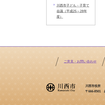
川西市子ども・子育て
会議（平成25～28年
度）
ご意見・お問い合わせ
川西市役所 ［法
〒666-850