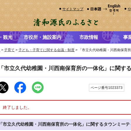
サイトマップ
・観光
市役所・施設案内
市政情報
事
き
>
子育て
>
子ども・子育てに関する会議・制度
> 「市立久代幼稚園・川西南保育
「市立久代幼稚園・川西南保育所の一体化」に関す
更
ページ番号1023373
終了しました。
「市立久代幼稚園・川西南保育所の一体化」に関するタウンミーテ