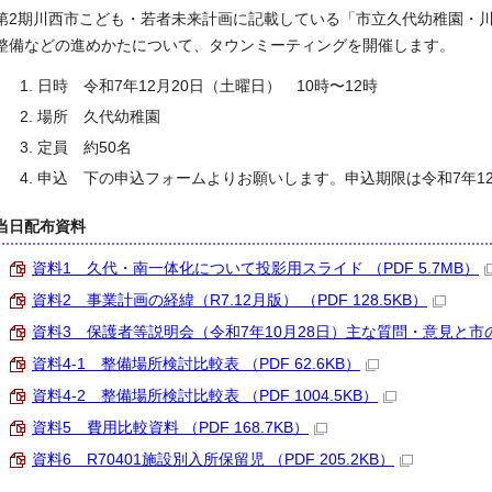
第2期川西市こども・若者未来計画に記載している「市立久代幼稚園・
整備などの進めかたについて、タウンミーティングを開催します。
日時 令和7年12月20日（土曜日） 10時〜12時
場所 久代幼稚園
定員 約50名
申込 下の申込フォームよりお願いします。申込期限は令和7年12
当日配布資料
資料1 久代・南一体化について投影用スライド （PDF 5.7MB）
資料2 事業計画の経緯（R7.12月版） （PDF 128.5KB）
資料3 保護者等説明会（令和7年10月28日）主な質問・意見と市の回答
資料4-1 整備場所検討比較表 （PDF 62.6KB）
資料4-2 整備場所検討比較表 （PDF 1004.5KB）
資料5 費用比較資料 （PDF 168.7KB）
資料6 R70401施設別入所保留児 （PDF 205.2KB）