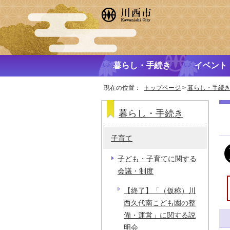
暮らし・手続き
イベント
現在の位置：
トップページ
>
暮らし・手続
暮らし・手続き
子育て
子ども・子育てに関する
会議・制度
【終了】「（仮称）川
西久代南こども園の整
備・運営」に関する説
明会