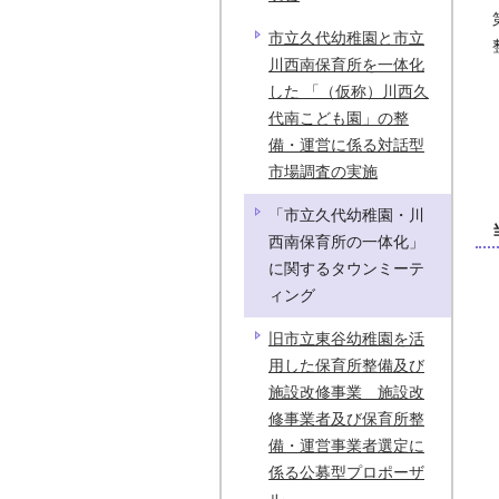
市立久代幼稚園と市立
川西南保育所を一体化
した 「（仮称）川西久
代南こども園」の整
備・運営に係る対話型
市場調査の実施
「市立久代幼稚園・川
西南保育所の一体化」
に関するタウンミーテ
ィング
旧市立東谷幼稚園を活
用した保育所整備及び
施設改修事業 施設改
修事業者及び保育所整
備・運営事業者選定に
係る公募型プロポーザ