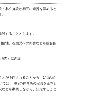
設・私立施設が相互に連携を深めると
す。
新設することとします。
利便性、在園児への影響などを総合的
目地内）に新設
ことが予想されることから、1号認定
ついては、現行の保育所の定員を基本と
況などを勘案しながら、決定すること