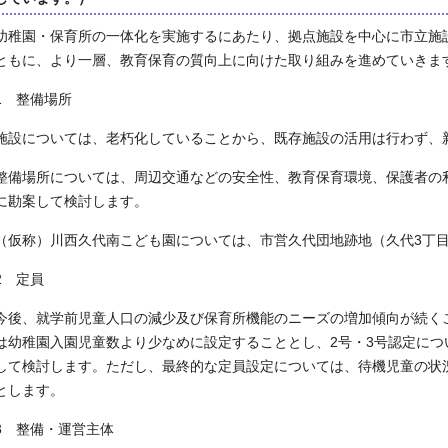
幼稚園・保育所の一体化を実施するにあたり、拠点施設を中心に市立施
ともに、より一層、教育保育の質向上に向けた取り組みを進めていきま
1 整備場所
施設については、老朽化していることから、既存施設の活用は行わず、
整備場所については、周辺交通などの安全性、教育保育環境、保護者の
に勘案して検討します。
（仮称）川西久代南こども園については、市営久代団地跡地（久代3丁
2 定員
今後、就学前児童人口の減少及び保育所機能のニーズの増加傾向が続く
は幼稚園入園児童数より少なめに設定することとし、2号・3号認定に
して検討します。ただし、最終的な定員設定については、待機児童の状
とします。
3 整備・運営主体