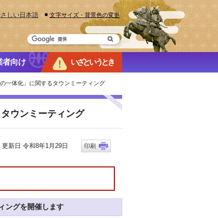
やさしい日本語
文字サイズ・背景色の変更
業者向け
いざというとき
所の一体化」に関するタウンミーティング
るタウンミーティング
新日 令和8年1月29日
印刷
ィングを開催します