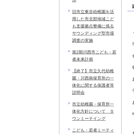
ル
旧市立東谷幼稚園を活
用した市北部地域こど
も支援拠点整備に係る
サウンディング型市場
調査の実施
第2期川西市こども・若
者未来計画
【終了】市立久代幼稚
園・川西南保育所の一
体化に関する保護者等
説明会
市立幼稚園・保育所一
体化方針について タ
ウンミーテイング
こども・若者ミーティ