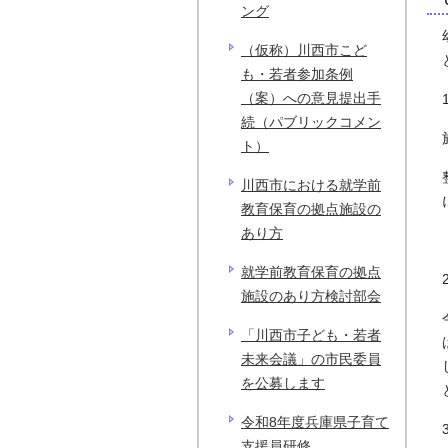
ング
（仮称）川西市こど
も・若者参加条例
（案）への意見提出手
続（パブリックコメン
ト）
川西市における就学前
教育保育の拠点施設の
あり方
就学前教育保育の拠点
施設のあり方検討部会
「川西市子ども・若者
未来会議」の市民委員
を公募します
令和8年度兵庫県子育て
支援員研修