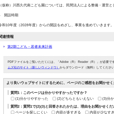
（仮称）川西久代南こども園については、民間法人による整備・運営と
4 開設時期
令和10年度（2028年度）からの開設をめざし、事業を進めていきます。
関連情報
第2期こども・若者未来計画
PDFファイルをご覧いただくには、「Adobe（R） Reader（R）」が必要
ムズ社のサイト（新しいウィンドウ）
からダウンロード（無料）してくださ
より良いウェブサイトにするために、ページのご感想をお聞かせく
質問1：このページは分かりやすかったですか？
(1)分かりやすかった
(2)どちらともいえない
(3)
質問2：質問1で(2)(3)と回答されたかたは、理由をお聞かせく
ページを探しにくい
内容が多すぎる
内容が少なす