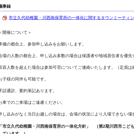
議事録
市立久代幼稚園・川西南保育所の一体化に関するタウンミーティング議事
＜開催について＞
準備の都合上、参加申し込みをお願いします。
会場の人数の都合上、申し込み多数の場合は保護者や地域居住者を優先
収容人数を超えた場合は参加可否についてご連絡いたします。（定員は約
お子様の同伴も可能です。
手話通訳、要約筆記あります。
お車でのご来場はご遠慮ください。
申し込みがなく当日お越しの場合は、会場の状況により入場できない場
「市立久代幼稚園・川西南保育所の一体化方針」 （第2期川西市こど
しています。）