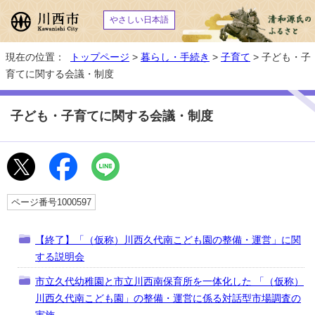
やさしい日本語
現在の位置：
トップページ
>
暮らし・手続き
>
子育て
> 子ども・子
育てに関する会議・制度
子ども・子育てに関する会議・制度
ページ番号1000597
【終了】「（仮称）川西久代南こども園の整備・運営」に関
する説明会
市立久代幼稚園と市立川西南保育所を一体化した 「（仮称）
川西久代南こども園」の整備・運営に係る対話型市場調査の