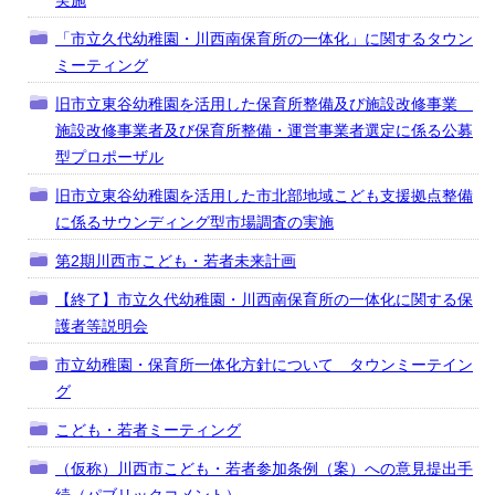
実施
「市立久代幼稚園・川西南保育所の一体化」に関するタウン
ミーティング
旧市立東谷幼稚園を活用した保育所整備及び施設改修事業
施設改修事業者及び保育所整備・運営事業者選定に係る公募
型プロポーザル
旧市立東谷幼稚園を活用した市北部地域こども支援拠点整備
に係るサウンディング型市場調査の実施
第2期川西市こども・若者未来計画
【終了】市立久代幼稚園・川西南保育所の一体化に関する保
護者等説明会
市立幼稚園・保育所一体化方針について タウンミーテイン
グ
こども・若者ミーティング
（仮称）川西市こども・若者参加条例（案）への意見提出手