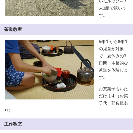
いモルックを3
人1組で競いま
す。
茶道教室
5年生から6年生
の児童が対象
で、夏休みの3
日間、本格的な
茶道を体験しま
す。
お茶菓子もいた
だけます（お菓
子代一部負担あ
り）
工作教室