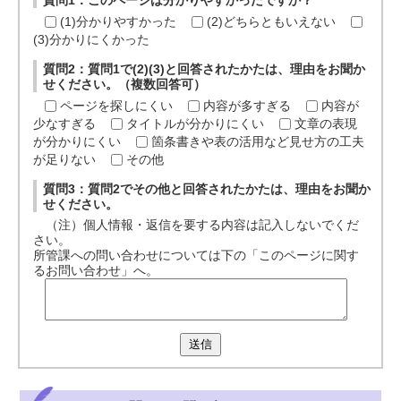
質問1：このページは分かりやすかったですか？
(1)分かりやすかった
(2)どちらともいえない
(3)分かりにくかった
質問2：質問1で(2)(3)と回答されたかたは、理由をお聞か
せください。（複数回答可）
ページを探しにくい
内容が多すぎる
内容が
少なすぎる
タイトルが分かりにくい
文章の表現
が分かりにくい
箇条書きや表の活用など見せ方の工夫
が足りない
その他
質問3：質問2でその他と回答されたかたは、理由をお聞か
せください。
（注）個人情報・返信を要する内容は記入しないでくだ
さい。
所管課への問い合わせについては下の「このページに関す
るお問い合わせ」へ。
送信