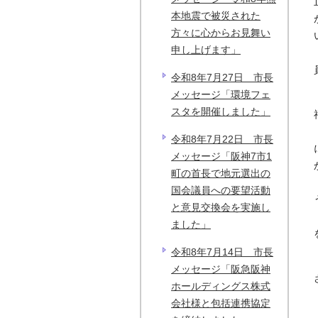
本地震で被災された
方々に心からお見舞い
申し上げます」
令和8年7月27日 市長
メッセージ「環境フェ
スタを開催しました」
令和8年7月22日 市長
メッセージ「阪神7市1
町の首長で地元選出の
国会議員への要望活動
と意見交換会を実施し
ました」
令和8年7月14日 市長
メッセージ「阪急阪神
ホールディングス株式
会社様と包括連携協定