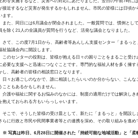
止めを実施するなど、災害への対応にあたりました。翌日の午前7時に
が接近するなど災害が発生するかもしれません。市民の皆様には日頃か
います。
また、同日には6月議会が閉会されました。一般質問では、慣例として
員を除く21人の全議員が質問を行うなど、活発な議会となりました。
さて、この度7月1日から、高齢者等あんしん支援センター「まるっと
福祉協議会内に開設します。
このセンターの役割は、皆様が抱える日々の困りごとをまるごと受け
に必要な支援へと迅速につなぐことです。専門的な福祉人材を多く擁す
かし、高齢者の皆様の相談窓口となります。
日々お過ごしのなかで、誰に相談したらいいのか分からない、こんな
うこともあるかもしれません。
介護や福祉に関するお悩みのなかには、制度の適用だけでは解決しき
を抱えておられる方もいらっしゃいます。
そこで、そうした皆様の受け皿として、新たに「まるっと」を開設し
さらに行政と市民や民間事業者等との連携を深め、その取り組みを進め
※ 写真は昨日、6月28日に開催された「持続可能な地域活動」と「柔