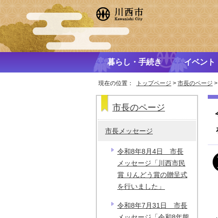
暮らし・手続き
イベント
現在の位置：
トップページ
>
市長のページ
市長のページ
市長メッセージ
令和8年8月4日 市長
メッセージ「川西市民
賞 りんどう賞の贈呈式
を行いました」
令和8年7月31日 市長
メッセージ「令和8年熊