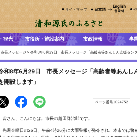
サイトマップ
・観光
市役所・施設案内
市政情報
事
>
市長メッセージ
> 令和8年6月29日 市長メッセージ「高齢者等あんしん支援セ
令和8年6月29日 市長メッセージ「高齢者等あんし
を開設します」
更
ページ番号1024752
皆さん、こんにちは。市長の越田謙治郎です。
先週金曜日の26日、午前4時26分に大雨警報が発令され、本市では警