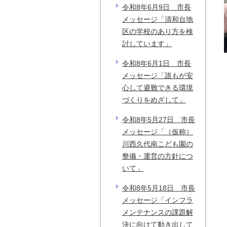
令和8年6月9日 市長
メッセージ「清和台地
区の学校のあり方を検
討しています」
令和8年6月1日 市長
メッセージ「誰もが安
心して避難できる環境
づくりをめざして」
令和8年5月27日 市長
メッセージ「（仮称）
川西久代南こども園の
整備・運営の方針につ
いて」
令和8年5月18日 市長
メッセージ「インフラ
メンテナンスの課題解
決に向けて動き出して