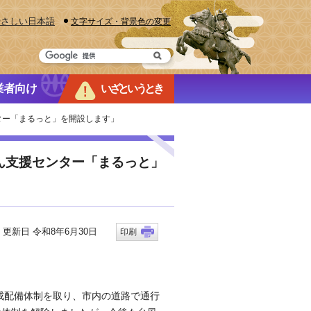
やさしい日本語
文字サイズ・背景色の変更
業者向け
いざというとき
ンター「まるっと」を開設します」
ん支援センター「まるっと」
新日 令和8年6月30日
印刷
戒配備体制を取り、市内の道路で通行