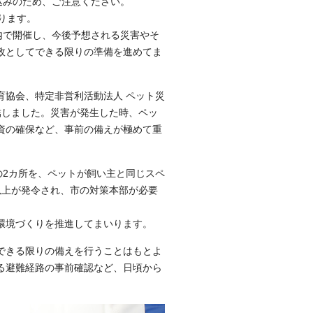
込みのため、ご注意ください。
ります。
内で開催し、今後予想される災害やそ
政としてできる限りの準備を進めてま
育協会、特定非営利活動法人 ペット災
結しました。災害が発生した時、ペッ
資の確保など、事前の備えが極めて重
の2カ所を、ペットが飼い主と同じスペ
以上が発令され、市の対策本部が必要
環境づくりを推進してまいります。
できる限りの備えを行うことはもとよ
る避難経路の事前確認など、日頃から