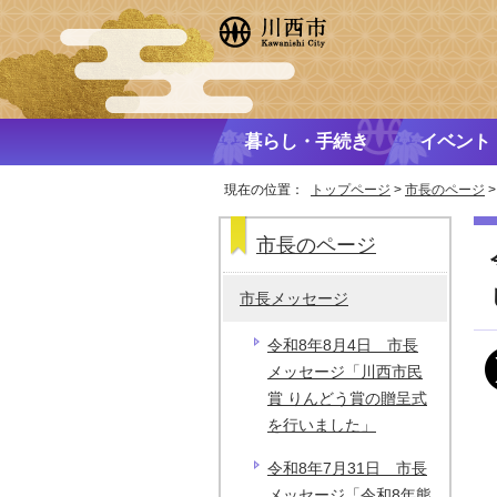
暮らし・手続き
イベント
現在の位置：
トップページ
>
市長のページ
市長のページ
市長メッセージ
令和8年8月4日 市長
メッセージ「川西市民
賞 りんどう賞の贈呈式
を行いました」
令和8年7月31日 市長
メッセージ「令和8年熊