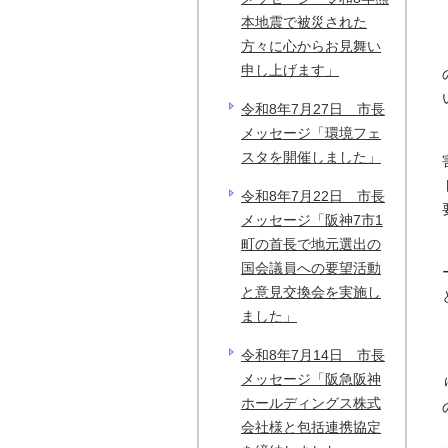
本地震で被災された
方々に心からお見舞い
申し上げます」
令和8年7月27日 市長
メッセージ「環境フェ
スタを開催しました」
令和8年7月22日 市長
メッセージ「阪神7市1
町の首長で地元選出の
国会議員への要望活動
と意見交換会を実施し
ました」
令和8年7月14日 市長
メッセージ「阪急阪神
ホールディングス株式
会社様と包括連携協定