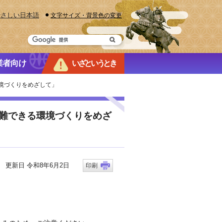
やさしい日本語
文字サイズ・背景色の変更
業者向け
いざというとき
環境づくりをめざして」
避難できる環境づくりをめざ
更新日 令和8年6月2日
印刷