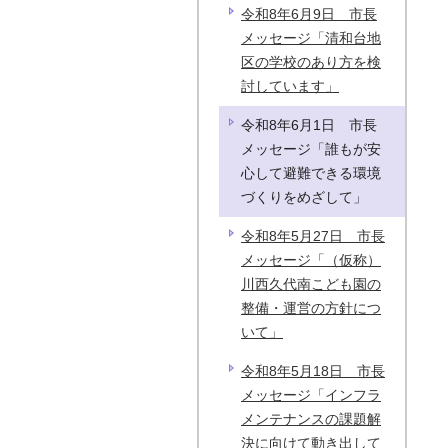
令和8年6月9日 市長
メッセージ「清和台地
区の学校のあり方を検
討しています」
令和8年6月1日 市長
メッセージ「誰もが安
心して避難できる環境
づくりをめざして」
令和8年5月27日 市長
メッセージ「（仮称）
川西久代南こども園の
整備・運営の方針につ
いて」
令和8年5月18日 市長
メッセージ「インフラ
メンテナンスの課題解
決に向けて動き出して