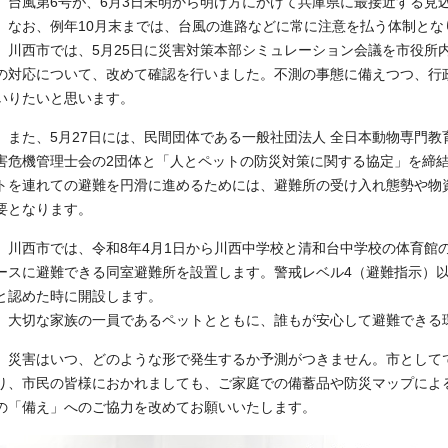
台風第6号が、6月3日未明から明け方にかけて兵庫県に最接近する見
なお、例年10月末までは、台風の進路などに常に注意を払う体制とな
川西市では、5月25日に災害対策本部シミュレーション会議を市役所
の対応について、改めて確認を行いました。不測の事態に備えつつ、行
いりたいと思います。
また、5月27日には、民間団体である一般社団法人 全日本動物専門教
害危機管理士会の2団体と「人とペットの防災対策に関する協定」を締
トを連れての避難を円滑に進めるためには、避難所の受け入れ態勢や物
要となります。
川西市では、令和8年4月1日から川西中学校と清和台中学校の体育館
ースに避難できる同室避難所を設置します。警戒レベル4（避難指示）
と認めた時に開設します。
大切な家族の一員であるペットとともに、誰もが安心して避難できる
災害はいつ、どのような形で発生するか予測がつきません。市として
り、市民の皆様におかれましても、ご家庭での備蓄品や防災マップによ
の「備え」へのご協力を改めてお願いいたします。