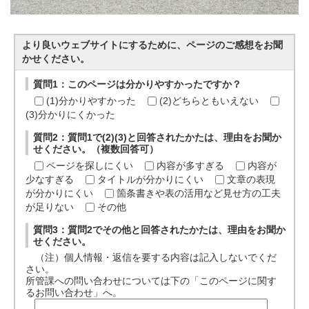
より良いウェブサイトにするために、ページのご感想をお聞
かせください。
質問1：このページは分かりやすかったですか？
(1)分かりやすかった
(2)どちらともいえない
(3)分かりにくかった
質問2：質問1で(2)(3)と回答されたかたは、理由をお聞か
せください。（複数回答可）
ページを探しにくい
内容が多すぎる
内容が
少なすぎる
タイトルが分かりにくい
文章の表現
が分かりにくい
箇条書きや表の活用など見せ方の工夫
が足りない
その他
質問3：質問2でその他と回答されたかたは、理由をお聞か
せください。
（注）個人情報・返信を要する内容は記入しないでくだ
さい。
所管課への問い合わせについては下の「このページに関す
るお問い合わせ」へ。