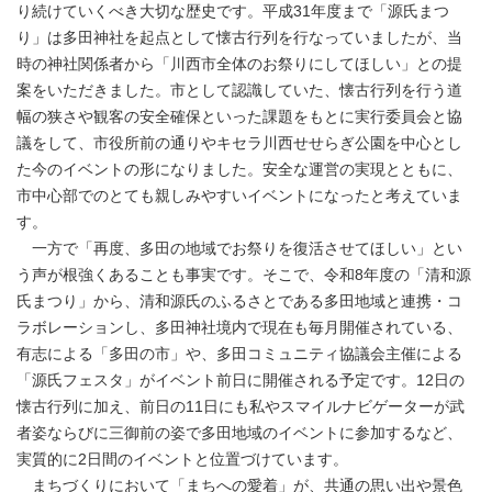
り続けていくべき大切な歴史です。平成31年度まで「源氏まつ
り」は多田神社を起点として懐古行列を行なっていましたが、当
時の神社関係者から「川西市全体のお祭りにしてほしい」との提
案をいただきました。市として認識していた、懐古行列を行う道
幅の狭さや観客の安全確保といった課題をもとに実行委員会と協
議をして、市役所前の通りやキセラ川西せせらぎ公園を中心とし
た今のイベントの形になりました。安全な運営の実現とともに、
市中心部でのとても親しみやすいイベントになったと考えていま
す。
一方で「再度、多田の地域でお祭りを復活させてほしい」とい
う声が根強くあることも事実です。そこで、令和8年度の「清和源
氏まつり」から、清和源氏のふるさとである多田地域と連携・コ
ラボレーションし、多田神社境内で現在も毎月開催されている、
有志による「多田の市」や、多田コミュニティ協議会主催による
「源氏フェスタ」がイベント前日に開催される予定です。12日の
懐古行列に加え、前日の11日にも私やスマイルナビゲーターが武
者姿ならびに三御前の姿で多田地域のイベントに参加するなど、
実質的に2日間のイベントと位置づけています。
まちづくりにおいて「まちへの愛着」が、共通の思い出や景色