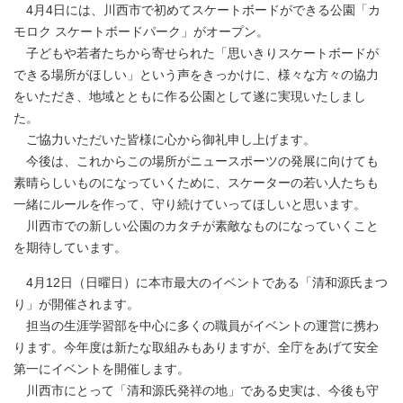
4月4日には、川西市で初めてスケートボードができる公園「カ
モロク スケートボードパーク」がオープン。
子どもや若者たちから寄せられた「思いきりスケートボードが
できる場所がほしい」という声をきっかけに、様々な方々の協力
をいただき、地域とともに作る公園として遂に実現いたしまし
た。
ご協力いただいた皆様に心から御礼申し上げます。
今後は、これからこの場所がニュースポーツの発展に向けても
素晴らしいものになっていくために、スケーターの若い人たちも
一緒にルールを作って、守り続けていってほしいと思います。
川西市での新しい公園のカタチが素敵なものになっていくこと
を期待しています。
4月12日（日曜日）に本市最大のイベントである「清和源氏まつ
り」が開催されます。
担当の生涯学習部を中心に多くの職員がイベントの運営に携わ
ります。今年度は新たな取組みもありますが、全庁をあげて安全
第一にイベントを開催します。
川西市にとって「清和源氏発祥の地」である史実は、今後も守