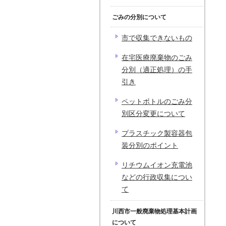
ごみの分別について
市で収集できないもの
在宅医療廃棄物のごみ
分別（適正処理）の手
引き
ペットボトルのごみ分
別区分変更について
プラスチック製容器包
装分別のポイント
リチウムイオン充電池
などの行政収集につい
て
川西市一般廃棄物処理基本計画
について