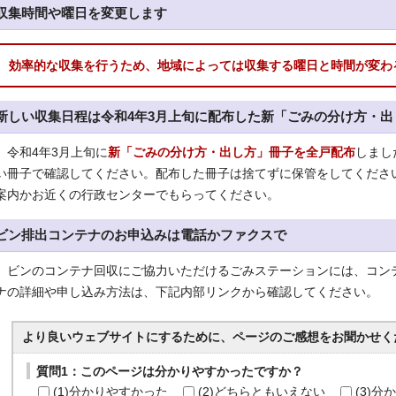
収集時間や曜日を変更します
効率的な収集を行うため、地域によっては収集する曜日と時間が変わ
新しい収集日程は令和4年3月上旬に配布した新「ごみの分け方・
令和4年3月上旬に
新「ごみの分け方・出し方」冊子を全戸配布
しまし
い冊子で確認してください。配布した冊子は捨てずに保管をしてくださ
案内かお近くの行政センターでもらってください。
ビン排出コンテナのお申込みは電話かファクスで
ビンのコンテナ回収にご協力いただけるごみステーションには、コン
ナの詳細や申し込み方法は、下記内部リンクから確認してください。
より良いウェブサイトにするために、ページのご感想をお聞かせく
質問1：このページは分かりやすかったですか？
(1)分かりやすかった
(2)どちらともいえない
(3)