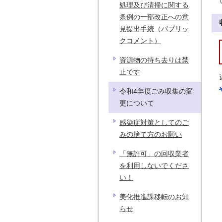
処理及び清掃に関する
条例の一部改正への意
見提出手続（パブリッ
クコメント）
資源物の持ち去りは禁
止です
令和4年度ごみ収集の変
更について
感染症対策としてのご
みの捨て方のお願い
「無許可」の回収業者
を利用しないでくださ
い！
美化推進課移転のお知
らせ