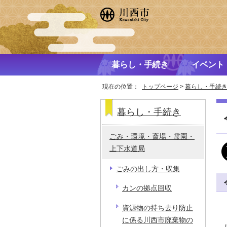
暮らし・手続き
イベント
現在の位置：
トップページ
>
暮らし・手続
暮らし・手続き
ごみ・環境・斎場・霊園・
上下水道局
ごみの出し方・収集
カンの拠点回収
資源物の持ち去り防止
に係る川西市廃棄物の