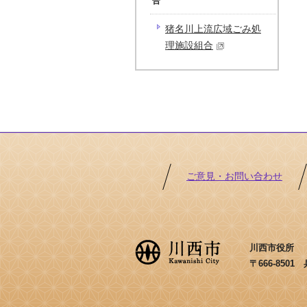
合
猪名川上流広域ごみ処
理施設組合
ご意見・お問い合わせ
川西市役所 ［法
〒666-850