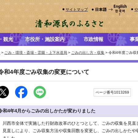
サイトマップ
・観光
市役所・施設案内
市政情報
事
き
>
ごみ・環境・斎場・霊園・上下水道局
>
ごみの出し方・収集
> 令和4年度ごみ
令和4年度ごみ収集の変更について
更
ページ番号1013269
令和4年4月からごみの出しかたが変わりました
川西市全体で実施した行財政改革のひとつとして、ごみの収集を見直
見直しにより、ごみ収集方法や収集回数を変更し、ごみの出しかたや