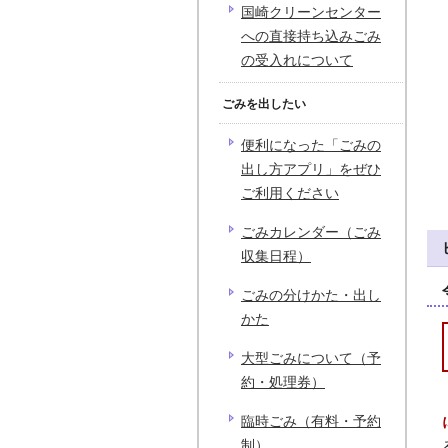
国崎クリーンセンター
への直接持ち込みごみ
の受入れについて
ごみを出したい
便利になった「ごみの
出し方アプリ」をぜひ
ご利用ください
ごみカレンダー（ごみ
収集日程）
ごみの分けかた・出し
かた
大型ごみについて（予
約・処理券）
臨時ごみ（有料・予約
制）