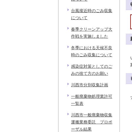
台風接近時のごみ収集
について
春季クリーンアップ大
作戦を実施しました
冬季における天候不良
時のごみ収集について
感染症対策としてのご
みの捨て方のお願い
川西市分別収集計画
一般廃棄物処理業許可
一覧表
川西市一般廃棄物収集
運搬業務委託 プロポ
ーザル結果