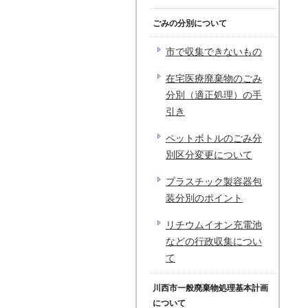
ごみの分別について
市で収集できないもの
在宅医療廃棄物のごみ
分別（適正処理）の手
引き
ペットボトルのごみ分
別区分変更について
プラスチック製容器包
装分別のポイント
リチウムイオン充電池
などの行政収集につい
て
川西市一般廃棄物処理基本計画
について