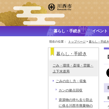
暮らし・手続き
イベント
現在の位置：
トップページ
>
暮らし・手続
暮らし・手続き
ごみ・環境・斎場・霊園・
上下水道局
ごみの出し方・収集
カンの拠点回収
資源物の持ち去り防止
に係る川西市廃棄物の