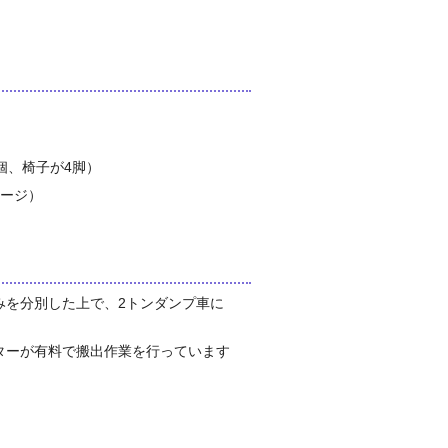
個、椅子が4脚）
レージ）
みを分別した上で、2トンダンプ車に
ターが有料で搬出作業を行っています