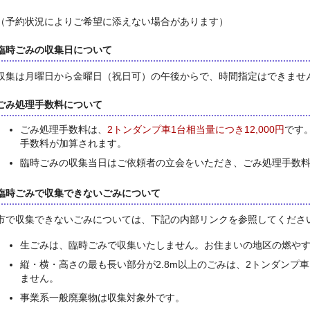
（予約状況によりご希望に添えない場合があります）
臨時ごみの収集日について
収集は月曜日から金曜日（祝日可）の午後からで、時間指定はできませ
ごみ処理手数料について
ごみ処理手数料は、
2トンダンプ車1台相当量につき12,000円
です
手数料が加算されます。
臨時ごみの収集当日はご依頼者の立会をいただき、ごみ処理手数
臨時ごみで収集できないごみについて
市で収集できないごみについては、下記の内部リンクを参照してくださ
生ごみは、臨時ごみで収集いたしません。お住まいの地区の燃や
縦・横・高さの最も長い部分が2.8m以上のごみは、2トンダンプ
ません。
事業系一般廃棄物は収集対象外です。