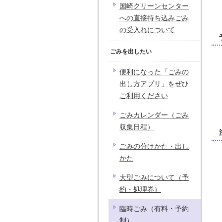
国崎クリーンセンター
への直接持ち込みごみ
の受入れについて
ごみを出したい
便利になった「ごみの
出し方アプリ」をぜひ
ご利用ください
ごみカレンダー（ごみ
収集日程）
ごみの分けかた・出し
かた
大型ごみについて（予
約・処理券）
臨時ごみ（有料・予約
制）