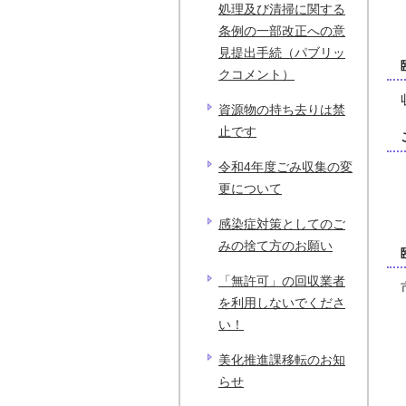
処理及び清掃に関する
条例の一部改正への意
見提出手続（パブリッ
クコメント）
資源物の持ち去りは禁
止です
令和4年度ごみ収集の変
更について
感染症対策としてのご
みの捨て方のお願い
「無許可」の回収業者
を利用しないでくださ
い！
美化推進課移転のお知
らせ