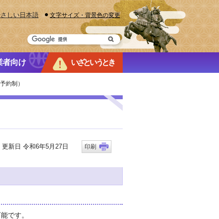
やさしい日本語
文字サイズ・背景色の変更
業者向け
いざというとき
・予約制）
新日 令和6年5月27日
印刷
可能です。