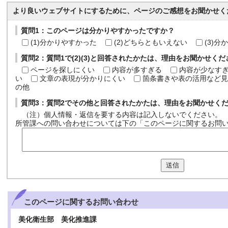
より良いウェブサイトにするために、ページのご感想をお聞かせく
質問1：このページは分かりやすかったですか？
(1)分かりやすかった
(2)どちらともいえない
(3)
質問2：質問1で(2)(3)と回答されたかたは、理由をお聞かせく
ページを探しにくい
内容が多すぎる
内容が少なす
い
文章の表現が分かりにくい
箇条書きや表の活用など見
の他
質問3：質問2でその他と回答されたかたは、理由をお聞かせく
（注）個人情報・返信を要する内容は記入しないでください。
所管課への問い合わせについては下の「このページに関するお問
送信
このページに関する
お問い合わせ
美化衛生部 美化推進課