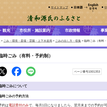
サイトマップ
・観光
市役所・施設案内
市政情報
事
き
>
ごみ・環境・斎場・霊園・上下水道局
>
ごみの出し方・収集
> 臨時ごみ（有料
臨時ごみ（有料・予約制）
更
ページ番号1001353
臨時ごみについて
臨時ごみの予約方法
予約は
電話受付のみ
で、毎月1日になりましたら、翌月末までの予約が