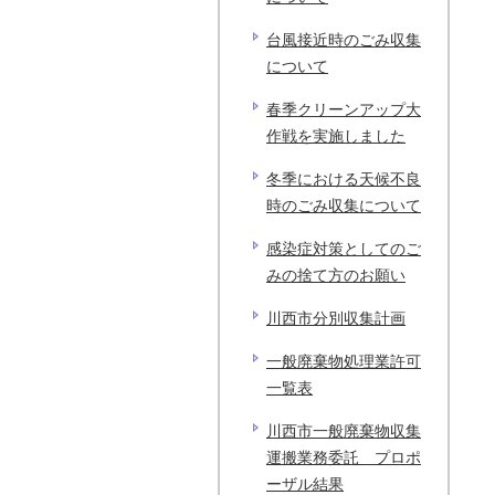
台風接近時のごみ収集
について
春季クリーンアップ大
作戦を実施しました
冬季における天候不良
時のごみ収集について
感染症対策としてのご
みの捨て方のお願い
川西市分別収集計画
一般廃棄物処理業許可
一覧表
川西市一般廃棄物収集
運搬業務委託 プロポ
ーザル結果