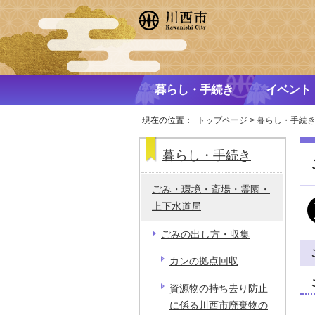
暮らし・手続き
イベント
現在の位置：
トップページ
>
暮らし・手続
暮らし・手続き
ごみ・環境・斎場・霊園・
上下水道局
ごみの出し方・収集
カンの拠点回収
資源物の持ち去り防止
に係る川西市廃棄物の