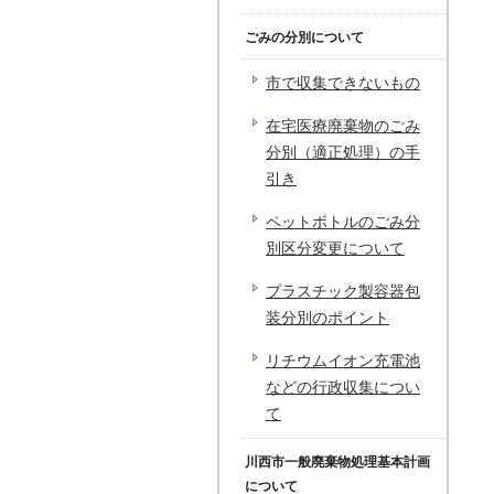
ごみの分別について
市で収集できないもの
在宅医療廃棄物のごみ
分別（適正処理）の手
引き
ペットボトルのごみ分
別区分変更について
プラスチック製容器包
装分別のポイント
リチウムイオン充電池
などの行政収集につい
て
川西市一般廃棄物処理基本計画
について