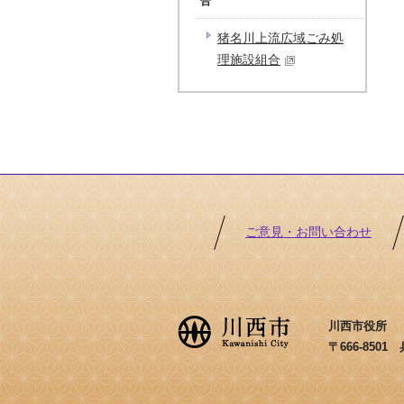
合
猪名川上流広域ごみ処
理施設組合
ご意見・お問い合わせ
川西市役所 ［法
〒666-850