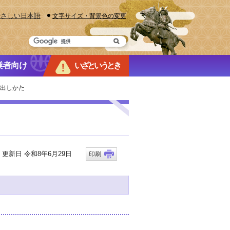
やさしい日本語
文字サイズ・背景色の変更
業者向け
いざというとき
・出しかた
新日 令和8年6月29日
印刷