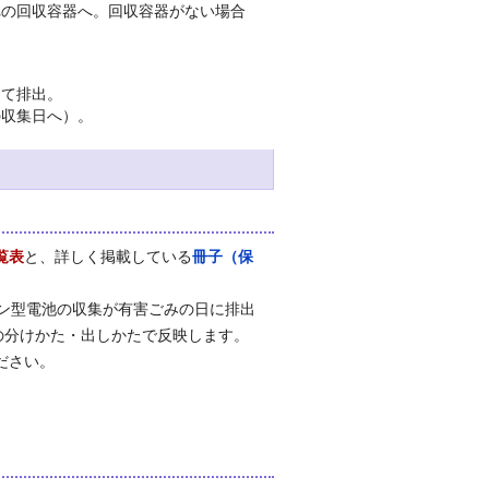
れの回収容器へ。回収容器がない場合
って排出。
の収集日へ）。
覧表
と、詳しく掲載している
冊子（保
ン型電池の収集が有害ごみの日に排出
の分けかた・出しかたで反映します。
ださい。