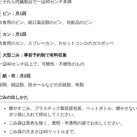
とそれら内臓製品で一辺40センチ未満
ビン：月1回
飲食用のビン、経口薬品類のビン、化粧品のビン
カン：月1回
飲食用のカン、スプレーカン、カセットコンロのガスボンベ
大型ごみ：事前予約制で有料収集
一辺40センチ以上で、可燃性・不燃性のもの
紙・布：月2回
新聞、雑誌類、段ボールなどの古紙類、布類
ごみの出しかた
燃やすごみ、プラスチック製容器包装、ペットボトル、燃やさな
ポリ袋に入れて排出してください。
ごみ袋は黒色を除く、透明・半透明の袋でお出しください。
ごみ袋の大きさは45リットルまで。