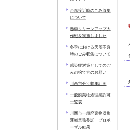
台風接近時のごみ収集
について
春季クリーンアップ大
作戦を実施しました
冬季における天候不良
時のごみ収集について
感染症対策としてのご
みの捨て方のお願い
川西市分別収集計画
一般廃棄物処理業許可
一覧表
川西市一般廃棄物収集
運搬業務委託 プロポ
ーザル結果