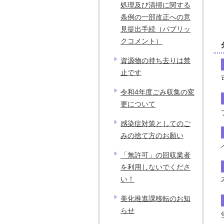
処理及び清掃に関する
条例の一部改正への意
見提出手続（パブリッ
クコメント）
資源物の持ち去りは禁
止です
令和4年度ごみ収集の変
更について
感染症対策としてのご
みの捨て方のお願い
「無許可」の回収業者
を利用しないでくださ
い！
美化推進課移転のお知
らせ