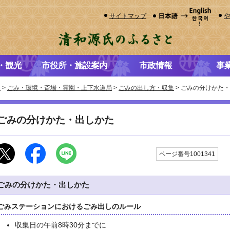
サイトマップ
・観光
市役所・施設案内
市政情報
事
き
>
ごみ・環境・斎場・霊園・上下水道局
>
ごみの出し方・収集
> ごみの分けかた
ごみの分けかた・出しかた
更
ページ番号1001341
ごみの分けかた・出しかた
ごみステーションにおけるごみ出しのルール
収集日の午前8時30分までに