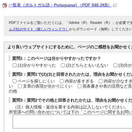
一覧表（ポルトガル語・Portuguese) （PDF 946.2KB）
PDFファイルをご覧いただくには、「Adobe（R） Reader（R）」が必要
ムズ社のサイト（新しいウィンドウ）
からダウンロード（無料）してくださ
より良いウェブサイトにするために、ページのご感想をお聞かせく
質問1：このページは分かりやすかったですか？
(1)分かりやすかった
(2)どちらともいえない
(3)
質問2：質問1で(2)(3)と回答されたかたは、理由をお聞かせく
ページを探しにくい
内容が多すぎる
内容が少なす
い
文章の表現が分かりにくい
箇条書きや表の活用など見
の他
質問3：質問2でその他と回答されたかたは、理由をお聞かせく
（注）個人情報・返信を要する内容は記入しないでください。
所管課への問い合わせについては下の「このページに関するお問