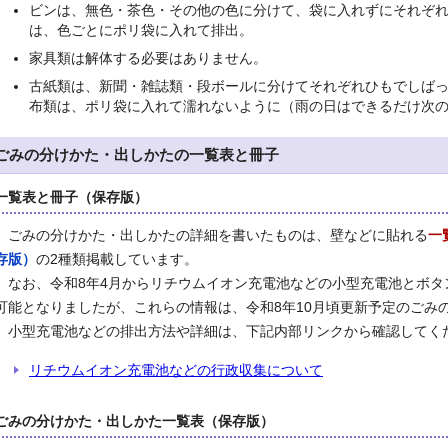
ビンは、無色・茶色・その他の色に分けて、袋に入れずにそれぞ
は、色ごとにポリ袋に入れて排出。
家具類は解体する必要はありません。
古紙類は、新聞・雑誌類・段ボールに分けてそれぞれひもでしば
布類は、ポリ袋に入れて濡れないように（雨の日はできるだけ次
ごみの分けかた・出しかたの一覧表と冊子
一覧表と冊子（保存版）
ごみの分けかた・出しかたの詳細を書いたものは、壁などに貼れる
一
存版）
の2種類掲載しています。
なお、令和8年4月からリチウムイオン充電池などの小型充電池とボタ
可能となりましたが、これらの情報は、令和8年10月頃更新予定のごみ
小型充電池などの排出方法や詳細は、下記内部リンクから確認してく
リチウムイオン充電池などの行政収集について
ごみの分けかた・出しかた一覧表（保存版）