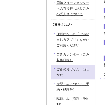
国崎クリーンセンター
への直接持ち込みごみ
の受入れについて
ごみを出したい
便利になった「ごみの
出し方アプリ」をぜひ
ご利用ください
ごみカレンダー（ごみ
収集日程）
ごみの分けかた・出し
かた
大型ごみについて（予
約・処理券）
臨時ごみ（有料・予約
制）