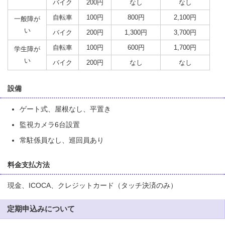
バイク
200円
なし
なし
自転車
100円
800円
2,100円
一般障が
い
バイク
200円
1,300円
3,700円
自転車
100円
600円
1,700円
学生障が
い
バイク
200円
なし
なし
設備
ゲート式、屋根なし、平置き
監視カメラ6台設置
常駐係員なし、巡回員あり
料金支払方法
現金、ICOCA、クレジットカード（タッチ決済のみ）
定期申込みについて