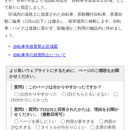
すが、令和7年度より当該駅周辺を「自転車等放置禁止区域」とし
て新たに指定しました。
区域内の道路上に放置された自転車、原動機付自転車、普通自
動二輪車（125cc以下）は撤去し、保管場所に移動します。自転
車・バイクは道路に置かず、駐輪場かご利用の施設内に停めまし
ょう。
自転車等放置禁止区域図
自転車等の放置防止について
より良いウェブサイトにするために、ページのご感想をお聞
かせください。
質問1：このページは分かりやすかったですか？
(1)分かりやすかった
(2)どちらともいえない
(3)分かりにくかった
質問2：質問1で(2)(3)と回答されたかたは、理由をお聞か
せください。（複数回答可）
ページを探しにくい
内容が多すぎる
内容が
少なすぎる
タイトルが分かりにくい
文章の表現