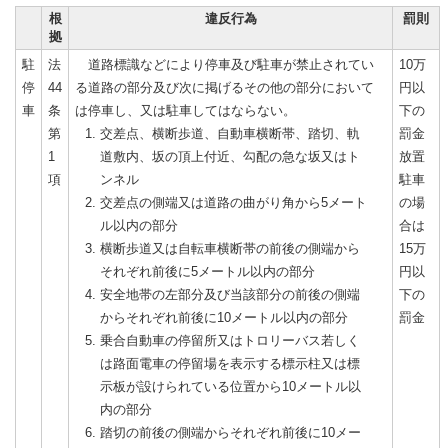
根
違反行為
罰則
拠
駐
法
道路標識などにより停車及び駐車が禁止されてい
10万
停
44
る道路の部分及び次に掲げるその他の部分において
円以
車
条
は停車し、又は駐車してはならない。
下の
第
交差点、横断歩道、自動車横断帯、踏切、軌
罰金
1
道敷内、坂の頂上付近、勾配の急な坂又はト
放置
項
ンネル
駐車
交差点の側端又は道路の曲がり角から5メート
の場
ル以内の部分
合は
横断歩道又は自転車横断帯の前後の側端から
15万
それぞれ前後に5メートル以内の部分
円以
安全地帯の左部分及び当該部分の前後の側端
下の
からそれぞれ前後に10メートル以内の部分
罰金
乗合自動車の停留所又はトロリーバス若しく
は路面電車の停留場を表示する標示柱又は標
示板が設けられている位置から10メートル以
内の部分
踏切の前後の側端からそれぞれ前後に10メー