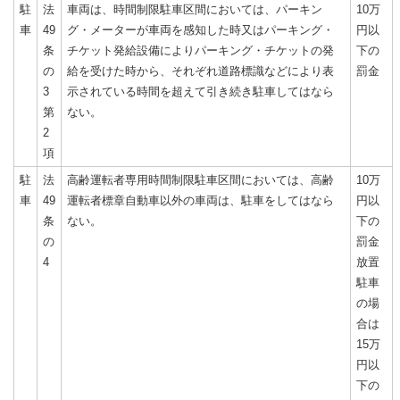
駐
法
車両は、時間制限駐車区間においては、パーキン
10万
車
49
グ・メーターが車両を感知した時又はパーキング・
円以
条
チケット発給設備によりパーキング・チケットの発
下の
の
給を受けた時から、それぞれ道路標識などにより表
罰金
3
示されている時間を超えて引き続き駐車してはなら
第
ない。
2
項
駐
法
高齢運転者専用時間制限駐車区間においては、高齢
10万
車
49
運転者標章自動車以外の車両は、駐車をしてはなら
円以
条
ない。
下の
の
罰金
4
放置
駐車
の場
合は
15万
円以
下の