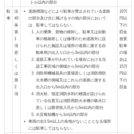
トル以内の部分
駐
法
道路標識などにより駐車が禁止されている道路
10万
車
45
の部分及び次に掲げるその他の部分において
円以
条
は、駐車してはならない。
下の
第
人の乗降、貨物の積卸し、駐車又は自動
罰金
1
車の格納若しくは修理のため道路外に設
放置
項
けられた施設又は場所の道路に接する自
駐車
若
動車用の出入り口から3m以内の部分
の場
し
道路工事が行われている場合における当
合は
く
該工事区域の側端から5m以内の部分
15万
は
消防用機械器具の置場若しくは消防用防
円以
第
火水槽の側端又はこれらの道路に接する
下の
2
出入口から5m以内の部分
罰金
項
消火栓、指定消防水利の標識が設けられ
ている位置又は消防用防火水槽の吸水口
若しくは吸管投入孔から5m以内の部分
火災報知機から1m以内の部分
車両の右3.5m以上の余地がないこととなる場所
には駐車してはならない。