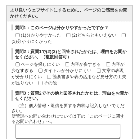
より良いウェブサイトにするために、ページのご感想をお聞
かせください。
質問1：このページは分かりやすかったですか？
(1)分かりやすかった
(2)どちらともいえない
(3)分かりにくかった
質問2：質問1で(2)(3)と回答されたかたは、理由をお聞か
せください。（複数回答可）
ページを探しにくい
内容が多すぎる
内容が
少なすぎる
タイトルが分かりにくい
文章の表現
が分かりにくい
箇条書きや表の活用など見せ方の工夫
が足りない
その他
質問3：質問2でその他と回答されたかたは、理由をお聞か
せください。
（注）個人情報・返信を要する内容は記入しないでくだ
さい。
所管課への問い合わせについては下の「このページに関す
るお問い合わせ」へ。