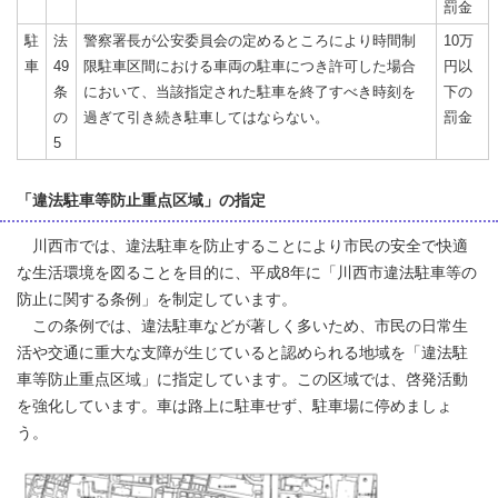
罰金
駐
法
警察署長が公安委員会の定めるところにより時間制
10万
車
49
限駐車区間における車両の駐車につき許可した場合
円以
条
において、当該指定された駐車を終了すべき時刻を
下の
の
過ぎて引き続き駐車してはならない。
罰金
5
「違法駐車等防止重点区域」の指定
川西市では、違法駐車を防止することにより市民の安全で快適
な生活環境を図ることを目的に、平成8年に「川西市違法駐車等の
防止に関する条例」を制定しています。
この条例では、違法駐車などが著しく多いため、市民の日常生
活や交通に重大な支障が生じていると認められる地域を「違法駐
車等防止重点区域」に指定しています。この区域では、啓発活動
を強化しています。車は路上に駐車せず、駐車場に停めましょ
う。