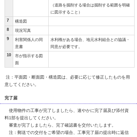
（道路を掘削する場合は掘削する範囲を明確
に図示すること）
7
構造図
8
現況写真
9
利害関係人の同
水利権がある場合、地元水利組合との協議・
意書
同意が必要です。
10
市が指示する図
面
注：平面図・断面図・構造図は、必要に応じて修正したものを用
意してください。
完了届
使用物件の工事が完了しましたら、速やかに完了届及び添付資
料1部を提出してください。
審査が完了しましたら、完了確認書を交付いたします。
注：郵送での交付をご希望の場合、工事完了届の提出時に返信