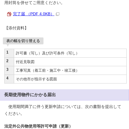
用封筒を併せてご用意ください。
完了届 （PDF 4.0KB）
【添付資料】
表の幅を切り替える
1
許可書（写し）及び許可条件（写し）
2
付近見取図
3
工事写真（着工前・施工中・竣工後）
4
その他市が指示する図面
長期使用物件にかかる届出
使用期間満了に伴う更新申請については、次の書類を提出して
ください。
法定外公共物使用等許可申請（更新）