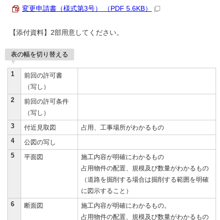
変更申請書（様式第3号） （PDF 5.6KB）
【添付資料】2部用意してください。
表の幅を切り替える
1
前回の許可書
（写し）
2
前回の許可条件
（写し）
3
付近見取図
占用、工事場所がわかるもの
4
公図の写し
5
平面図
施工内容が明確にわかるもの
占用物件の配置、規模及び数量がわかるもの
（道路を掘削する場合は掘削する範囲を明確
に図示すること）
6
断面図
施工内容が明確にわかるもの。
占用物件の配置、規模及び数量がわかるもの