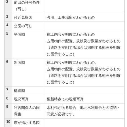
2
前回の許可条件
（写し）
3
付近見取図
占用、工事場所がわかるもの
4
公図の写し
5
平面図
施工内容が明確にわかるもの
占用物件の配置、規模及び数量がわかるもの
（道路を掘削する場合は掘削する範囲を明確
に図示すること）
6
断面図
施工内容が明確にわかるもの。
占用物件の配置、規模及び数量がわかるもの
（道路を掘削する場合は掘削する範囲を明確
に図示すること）
7
構造図
8
現況写真
更新時点での現場写真
9
利害関係人の同
水利権がある場合、地元水利組合との協議・
意書
同意が必要です。
10
市が指示する図