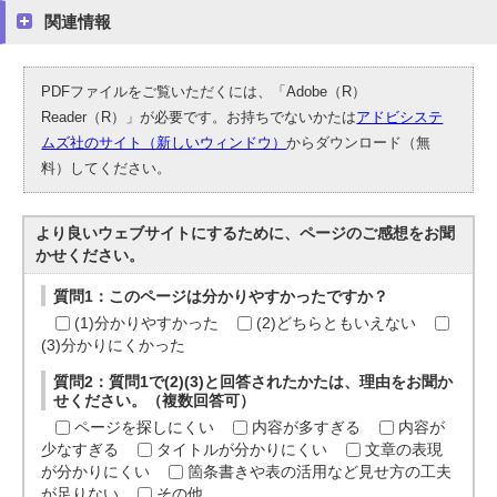
関連情報
PDFファイルをご覧いただくには、「Adobe（R）
Reader（R）」が必要です。お持ちでないかたは
アドビシステ
ムズ社のサイト（新しいウィンドウ）
からダウンロード（無
料）してください。
より良いウェブサイトにするために、ページのご感想をお聞
かせください。
質問1：このページは分かりやすかったですか？
(1)分かりやすかった
(2)どちらともいえない
(3)分かりにくかった
質問2：質問1で(2)(3)と回答されたかたは、理由をお聞か
せください。（複数回答可）
ページを探しにくい
内容が多すぎる
内容が
少なすぎる
タイトルが分かりにくい
文章の表現
が分かりにくい
箇条書きや表の活用など見せ方の工夫
が足りない
その他