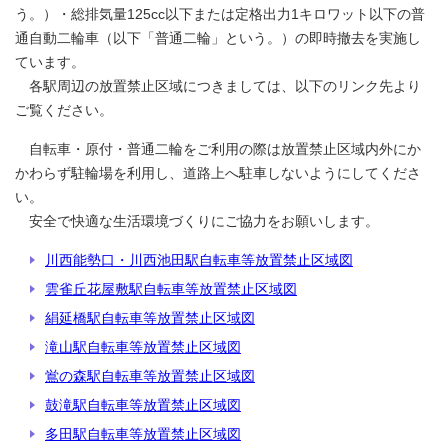
う。）・総排気量125cc以下または定格出力1キロワット以下の普
通自動二輪車（以下「普通二輪」という。）の即時撤去を実施し
ています。
各駅周辺の放置禁止区域につきましては、以下のリンク先より
ご覧ください。
自転車・原付・普通二輪をご利用の際は放置禁止区域内外にか
かわらず駐輪場を利用し、道路上へ駐車しないようにしてくださ
い。
安全で快適な生活環境づくりにご協力をお願いします。
川西能勢口・川西池田駅自転車等放置禁止区域図
雲雀丘花屋敷駅自転車等放置禁止区域図
絹延橋駅自転車等放置禁止区域図
滝山駅自転車等放置禁止区域図
鴬の森駅自転車等放置禁止区域図
鼓滝駅自転車等放置禁止区域図
多田駅自転車等放置禁止区域図