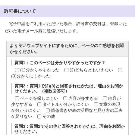
許可書について
電子申請をご利用いただいた場合、許可書の交付は、登録いた
だいた電子メール宛に送信いたします。
より良いウェブサイトにするために、ページのご感想をお聞
かせください。
質問1：このページは分かりやすかったですか？
(1)分かりやすかった
(2)どちらともいえない
(3)分かりにくかった
質問2：質問1で(2)(3)と回答されたかたは、理由をお聞か
せください。（複数回答可）
ページを探しにくい
内容が多すぎる
内容が
少なすぎる
タイトルが分かりにくい
文章の表現
が分かりにくい
箇条書きや表の活用など見せ方の工夫
が足りない
その他
質問3：質問2でその他と回答されたかたは、理由をお聞か
せください。