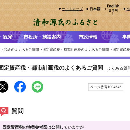
サイトマップ
・観光
市役所・施設案内
市政情報
事
問
>
税金のよくあるご質問
>
固定資産税・都市計画税のよくあるご質問
> 固定資産
固定資産税・都市計画税のよくあるご質問
よくある質
更
ページ番号1004645
質問
固定資産税の地番参考図は公開していますか