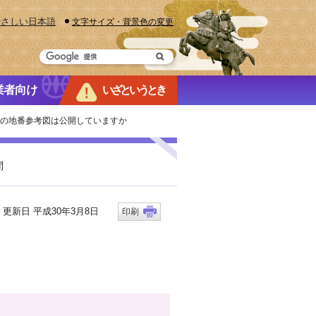
やさしい日本語
文字サイズ・背景色の変更
業者向け
いざというとき
税の地番参考図は公開していますか
問
新日 平成30年3月8日
印刷