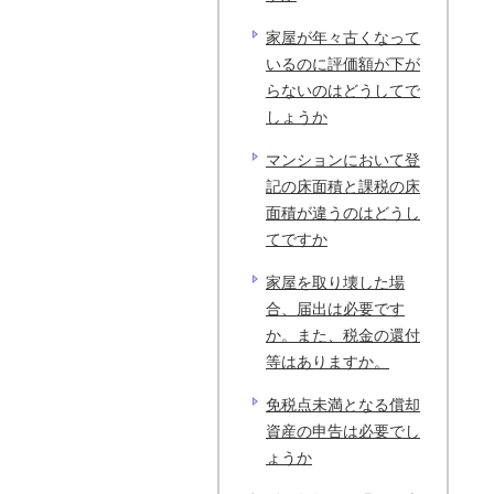
家屋が年々古くなって
いるのに評価額が下が
らないのはどうしてで
しょうか
マンションにおいて登
記の床面積と課税の床
面積が違うのはどうし
てですか
家屋を取り壊した場
合、届出は必要です
か。また、税金の還付
等はありますか。
免税点未満となる償却
資産の申告は必要でし
ょうか