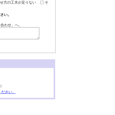
せ方の工夫が足りない
そ
ださい。
い合わせ」へ。
。）
ください。