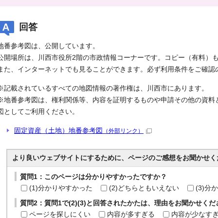
回答
地番参考図は、公開しています。
公開場所は、川西市役所2階の市政情報コーナーです。コピー（有料）
また、インターネットでも見ることができます。必ず利用条件をご確認
※記載されているすべての地図情報の著作権は、川西市にあります。
※地番参考図は、権利関係等、内容を証明するものや申請その他の資料
図としてご利用ください。
固定資産（土地）地番参考図
（外部リンク）
より良いウェブサイトにするために、ページのご感想をお聞かせく
質問1：このページは分かりやすかったですか？
(1)分かりやすかった
(2)どちらともいえない
(3)
質問2：質問1で(2)(3)と回答されたかたは、理由をお聞かせく
ページを探しにくい
内容が多すぎる
内容が少なす