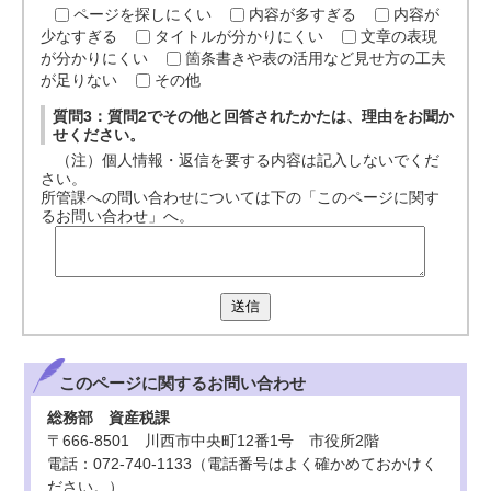
ページを探しにくい
内容が多すぎる
内容が
少なすぎる
タイトルが分かりにくい
文章の表現
が分かりにくい
箇条書きや表の活用など見せ方の工夫
が足りない
その他
質問3：質問2でその他と回答されたかたは、理由をお聞か
せください。
（注）個人情報・返信を要する内容は記入しないでくだ
さい。
所管課への問い合わせについては下の「このページに関す
るお問い合わせ」へ。
送信
このページに関する
お問い合わせ
総務部 資産税課
〒666-8501 川西市中央町12番1号 市役所2階
電話：072-740-1133（電話番号はよく確かめておかけく
ださい。）