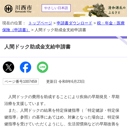
やさしい日本語
現在の位置：
トップページ
>
申請書ダウンロード
>
税・年金・医療
保険（申請書）
> 人間ドック助成金支給申請書
人間ドック助成金支給申請書
ページ番号1007459
更新日 令和8年6月23日
人間ドックの費用を助成することにより疾病の早期発見・早期
治療を支援しています。
また、人間ドックの結果を特定保健指導（「特定健診・特定保
健指導」参照）の基準にあてはめ、対象となった場合は、特定保
健指導を受けていただくようにし、生活習慣病などの早期改善を