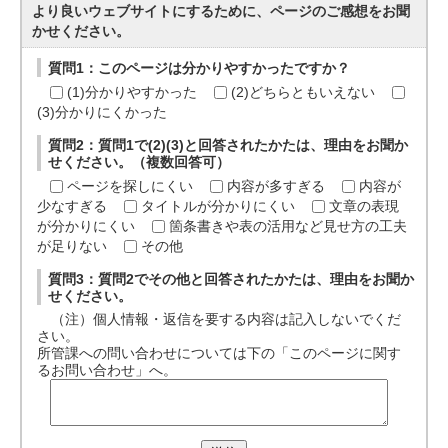
より良いウェブサイトにするために、ページのご感想をお聞
かせください。
質問1：このページは分かりやすかったですか？
(1)分かりやすかった
(2)どちらともいえない
(3)分かりにくかった
質問2：質問1で(2)(3)と回答されたかたは、理由をお聞か
せください。（複数回答可）
ページを探しにくい
内容が多すぎる
内容が
少なすぎる
タイトルが分かりにくい
文章の表現
が分かりにくい
箇条書きや表の活用など見せ方の工夫
が足りない
その他
質問3：質問2でその他と回答されたかたは、理由をお聞か
せください。
（注）個人情報・返信を要する内容は記入しないでくだ
さい。
所管課への問い合わせについては下の「このページに関す
るお問い合わせ」へ。