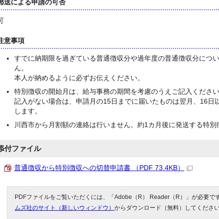
郵送による申請の可否
可
注意事項
すでに納期限を過ぎている普通徴収分や過年度の普通徴収分につ
ん。
本人が納めるように必ずお伝えください。
特別徴収の開始月は、給与事務の期間を考慮のうえご記入くださ
記入がない場合は、申請月の15日までに届いたものは翌月、16日
します。
川西市から月割額の連絡は行いません。約1カ月後に発送する特別
添付ファイル
普通徴収から特別徴収への切替申請書 （PDF 73.4KB）
PDFファイルをご覧いただくには、「Adobe（R） Reader（R）」が必要
ムズ社のサイト（新しいウィンドウ）
からダウンロード（無料）してくださ