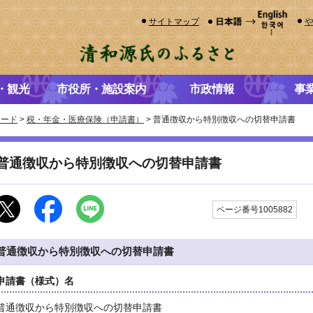
サイトマップ
・観光
市役所・施設案内
市政情報
事
ロード
>
税・年金・医療保険（申請書）
> 普通徴収から特別徴収への切替申請書
普通徴収から特別徴収への切替申請書
更
ページ番号1005882
普通徴収から特別徴収への切替申請書
申請書（様式）名
普通徴収から特別徴収への切替申請書