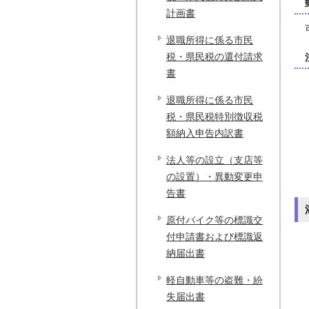
計画書
退職所得に係る市民
税・県民税の還付請求
書
退職所得に係る市民
税・県民税特別徴収税
額納入申告内訳書
法人等の設立（支店等
の設置）・異動変更申
告書
原付バイク等の標識交
付申請書および標識返
納届出書
軽自動車等の盗難・紛
失届出書