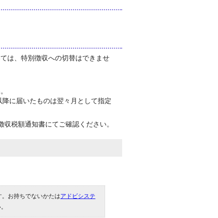
いては、特別徴収への切替はできませ
い。
以降に届いたものは翌々月として指定
徴収税額通知書にてご確認ください。
です。お持ちでないかたは
アドビシステ
い。