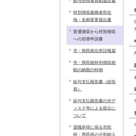
給与所得者異動届出書
特別徴収義務者所在
地・名称変更届出書
普通徴収から特別徴収
への切替申請書
市・県民税住所誤報届
市・県民税特別徴収税
額の納期の特例
給与支払報告書（総括
表）
給与支払報告書の光デ
ィスク等による提出に
ついて
退職所得に係る市民
税・県民税の分割納入