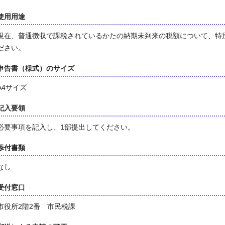
使用用途
現在、普通徴収で課税されているかたの納期未到来の税額について、特
ださい。
申告書（様式）のサイズ
A4サイズ
記入要領
必要事項を記入し、1部提出してください。
添付書類
なし
受付窓口
市役所2階2番 市民税課