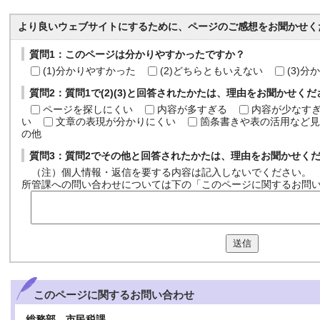
より良いウェブサイトにするために、ページのご感想をお聞かせく
質問1：このページは分かりやすかったですか？
(1)分かりやすかった
(2)どちらともいえない
(3)
質問2：質問1で(2)(3)と回答されたかたは、理由をお聞かせく
ページを探しにくい
内容が多すぎる
内容が少なす
い
文章の表現が分かりにくい
箇条書きや表の活用など見
の他
質問3：質問2でその他と回答されたかたは、理由をお聞かせく
（注）個人情報・返信を要する内容は記入しないでください。
所管課への問い合わせについては下の「このページに関するお問
送信
このページに関する
お問い合わせ
総務部 市民税課