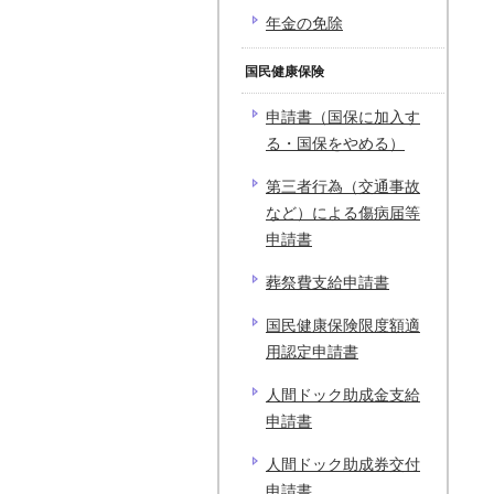
年金の免除
国民健康保険
申請書（国保に加入す
る・国保をやめる）
第三者行為（交通事故
など）による傷病届等
申請書
葬祭費支給申請書
国民健康保険限度額適
用認定申請書
人間ドック助成金支給
申請書
人間ドック助成券交付
申請書