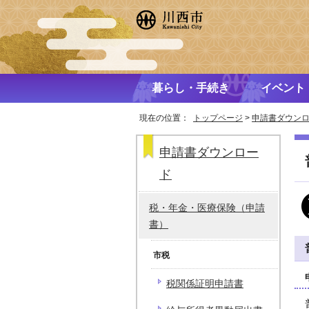
暮らし・手続き
イベント
現在の位置：
トップページ
>
申請書ダウン
申請書ダウンロー
ド
税・年金・医療保険（申請
書）
市税
税関係証明申請書