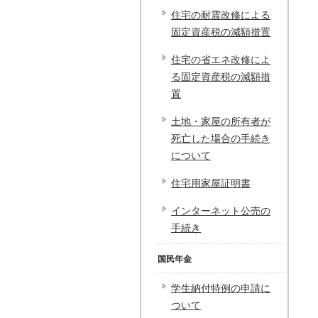
住宅の耐震改修による
固定資産税の減額措置
住宅の省エネ改修によ
る固定資産税の減額措
置
土地・家屋の所有者が
死亡した場合の手続き
について
住宅用家屋証明書
インターネット公売の
手続き
国民年金
学生納付特例の申請に
ついて