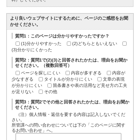
より良いウェブサイトにするために、ページのご感想をお聞
かせください。
質問1：このページは分かりやすかったですか？
(1)分かりやすかった
(2)どちらともいえない
(3)分かりにくかった
質問2：質問1で(2)(3)と回答されたかたは、理由をお聞か
せください。（複数回答可）
ページを探しにくい
内容が多すぎる
内容が
少なすぎる
タイトルが分かりにくい
文章の表現
が分かりにくい
箇条書きや表の活用など見せ方の工夫
が足りない
その他
質問3：質問2でその他と回答されたかたは、理由をお聞か
せください。
（注）個人情報・返信を要する内容は記入しないでくだ
さい。
所管課への問い合わせについては下の「このページに関す
るお問い合わせ」へ。