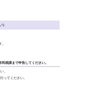
い）
す。
市民税課まで申告してください。
さい。
を行ってください。