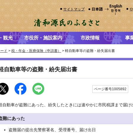
サイトマップ
・観光
市役所・施設案内
市政情報
事
ロード
>
税・年金・医療保険（申請書）
> 軽自動車等の盗難・紛失届出書
軽自動車等の盗難・紛失届出書
ページ番号1005892
軽自動車が盗難にあった、紛失したときには速やかに市民税課まで届け
盗難にあった
盗難届の提出先警察署名、受理番号、届け出日