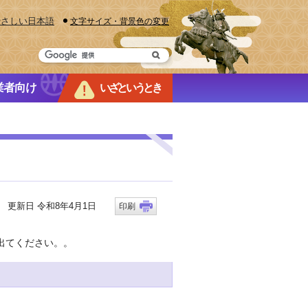
やさしい日本語
文字サイズ・背景色の変更
業者向け
いざというとき
更新日 令和8年4月1日
印刷
出てください。。