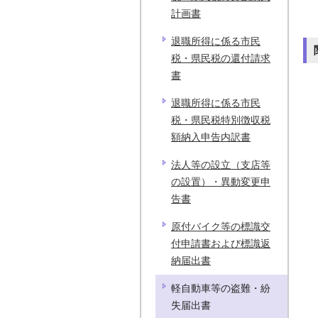
計画書
退職所得に係る市民
税・県民税の還付請求
書
退職所得に係る市民
税・県民税特別徴収税
額納入申告内訳書
法人等の設立（支店等
の設置）・異動変更申
告書
原付バイク等の標識交
付申請書および標識返
納届出書
軽自動車等の盗難・紛
失届出書