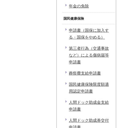
年金の免除
国民健康保険
申請書（国保に加入す
る・国保をやめる）
第三者行為（交通事故
など）による傷病届等
申請書
葬祭費支給申請書
国民健康保険限度額適
用認定申請書
人間ドック助成金支給
申請書
人間ドック助成券交付
申請書