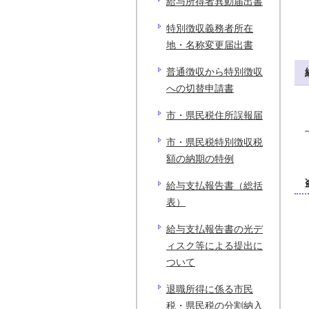
給与所得者異動届出書
特別徴収義務者所在
地・名称変更届出書
普通徴収から特別徴収
への切替申請書
市・県民税住所誤報届
市・県民税特別徴収税
額の納期の特例
給与支払報告書（総括
表）
給与支払報告書の光デ
ィスク等による提出に
ついて
退職所得に係る市民
税・県民税の分割納入