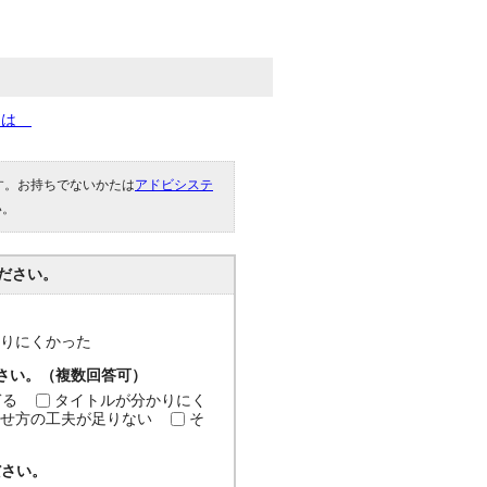
きには
です。お持ちでないかたは
アドビシステ
い。
ださい。
分かりにくかった
ださい。（複数回答可）
ぎる
タイトルが分かりにく
せ方の工夫が足りない
そ
ださい。