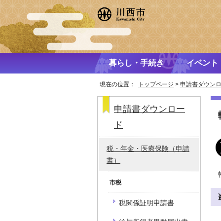
暮らし・手続き
イベント
現在の位置：
トップページ
>
申請書ダウン
申請書ダウンロー
ド
税・年金・医療保険（申請
書）
市税
税関係証明申請書