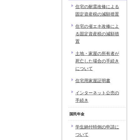
住宅の耐震改修による
固定資産税の減額措置
住宅の省エネ改修によ
る固定資産税の減額措
置
土地・家屋の所有者が
死亡した場合の手続き
について
住宅用家屋証明書
インターネット公売の
手続き
国民年金
学生納付特例の申請に
ついて