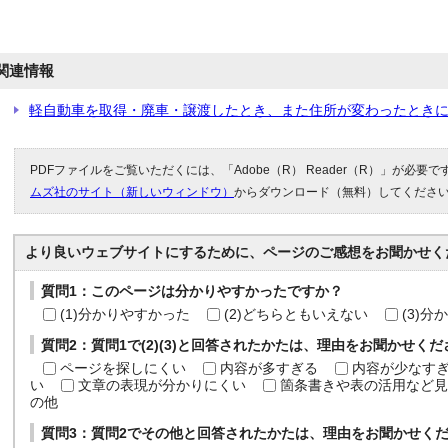
関連情報
軽自動車を取得・廃車・譲渡したとき、また住所が変わったと
PDFファイルをご覧いただくには、「Adobe（R） Reader（R）」が必要
ムズ社のサイト（新しいウィンドウ）
からダウンロード（無料）してくださ
より良いウェブサイトにするために、ページのご感想をお聞かせく
質問1：このページは分かりやすかったですか？
(1)分かりやすかった
(2)どちらともいえない
(3)
質問2：質問1で(2)(3)と回答されたかたは、理由をお聞かせく
ページを探しにくい
内容が多すぎる
内容が少なす
い
文章の表現が分かりにくい
箇条書きや表の活用など見
の他
質問3：質問2でその他と回答されたかたは、理由をお聞かせく