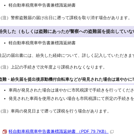
軽自動車税廃車申告書兼標識返納書
（注）警察盗難届の届け出日に遡って課税を取り消す場合があります。
紛失した（もしくは盗難にあったが警察への盗難届を提出していな
軽自動車税廃車申告書兼標識返納書
上記の届出書には、紛失した経緯について、詳しく記入していただきま
（注）上記の手続きで次年度より課税されなくなります。
盗難・紛失届を提出後原動機付自転車などが発見された場合は速やかに
車両が発見された場合は速やかに市民税課で手続きを行ってくだ
発見された車両を使用されない場合も市民税課にて所定の手続き
（注）車両の発見日まで遡って課税を行う場合があります。
軽自動車税廃車申告書兼標識返納書 （PDF 79.7KB）