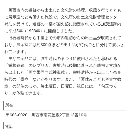
川西市内の遺跡から出土した文化財の整理、収蔵を行うととも
に展示室なども備えた施設で、文化庁の出土文化財管理センター
補助を受けて、遺跡の一部が国史跡に指定されている加茂遺跡内
に平成5年（1993年）に開館しました。
旧石器時代から中世までの市内遺跡からの出土品が収蔵されて
おり、展示室には約300点ほどの出土品が時代ごとに分けて展示さ
れています。
主な展示品には、弥生時代のまつりに使用されたと思われる
「栄根銅鐸」のレプリカ、古墳時代後期に造られた勝福寺古墳か
ら出土した「画文帯同向式神獣鏡」、栄根遺跡から出土した奈良
時代の「墨壺」などがあります。また、「夏休みこども考古学教
室」の開催のほか、毎土曜日、日曜日、祝日には、「勾玉づく
り」が体験できます。
所在
〒666-0026 川西市南花屋敷2丁目13番10号
電話