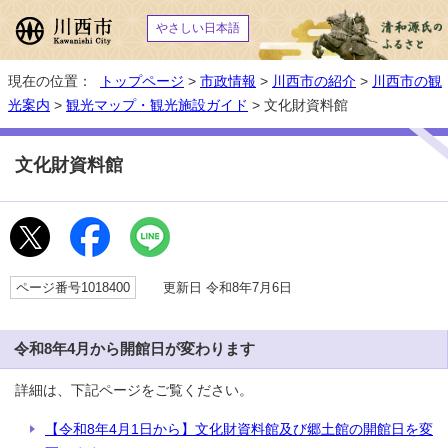
やさしい日本語
現在の位置：
トップページ
>
市政情報
>
川西市の紹介
>
川西市の観
光案内
>
観光マップ・観光施設ガイド
> 文化財資料館
文化財資料館
ページ番号1018400
更新日 令和8年7月6日
令和8年4月から開館日が変わります
詳細は、下記ページをご覧ください。
【令和8年4月1日から】文化財資料館及び郷土館の開館日を変