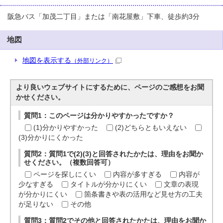
阪急バス「加茂二丁目」または「南花屋敷」下車、徒歩約3分
地図
地図を表示する
（外部リンク）
より良いウェブサイトにするために、ページのご感想をお聞
かせください。
質問1：このページは分かりやすかったですか？
(1)分かりやすかった
(2)どちらともいえない
(3)分かりにくかった
質問2：質問1で(2)(3)と回答されたかたは、理由をお聞か
せください。（複数回答可）
ページを探しにくい
内容が多すぎる
内容が
少なすぎる
タイトルが分かりにくい
文章の表現
が分かりにくい
箇条書きや表の活用など見せ方の工夫
が足りない
その他
質問3：質問2でその他と回答されたかたは、理由をお聞か