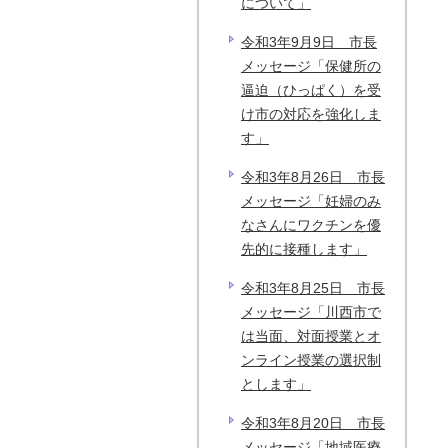
について」
令和3年9月9日 市長
メッセージ「保健所の
逼迫（ひっぱく）を受
け市の対応を強化しま
す」
令和3年8月26日 市長
メッセージ「妊婦のみ
なさんにワクチンを優
先的に接種します」
令和3年8月25日 市長
メッセージ「川西市で
は当面、対面授業とオ
ンライン授業の選択制
とします」
令和3年8月20日 市長
メッセージ「地域医療