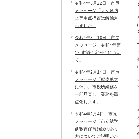
令和4年3月22日 市長
メッセージ「まん延防
止等重点措置は解除さ
れました」
令和4年3月16日 市長
メッセージ「令和4年第
1回市議会定例会につい
て」
令和4年2月14日 市長
メッセージ「感染拡大
に伴い、市役所業務を
一部見直し、業務を重
点化します」
令和4年2月4日 市長
メッセージ「市立就学
前教育保育施設のあり
方についてご説明いた