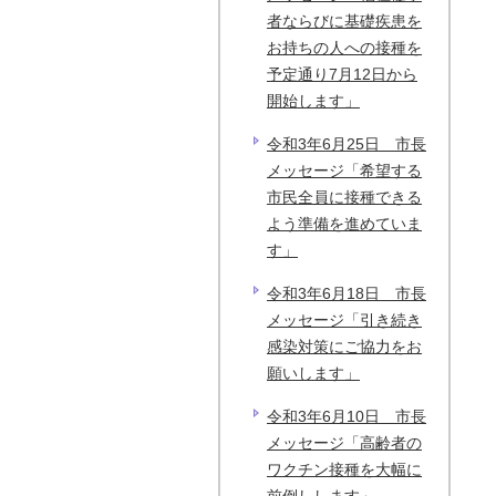
者ならびに基礎疾患を
お持ちの人への接種を
予定通り7月12日から
開始します」
令和3年6月25日 市長
メッセージ「希望する
市民全員に接種できる
よう準備を進めていま
す」
令和3年6月18日 市長
メッセージ「引き続き
感染対策にご協力をお
願いします」
令和3年6月10日 市長
メッセージ「高齢者の
ワクチン接種を大幅に