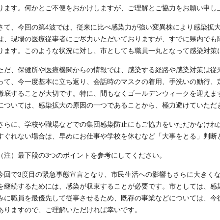
ります。何かとご不便をおかけしますが、ご理解とご協力をお願い申し
さて、今回の第4波では、従来に比べ感染力が強い変異株により感染拡
は、現場の医療従事者にご尽力いただいておりますが、すでに県内でも
ります。このような状況に対し、市としても職員一丸となって感染対策
ただ、保健所や医療機関からの情報では、感染する経路や感染対策は従
って、今一度基本に立ち返り、会話時のマスクの着用、手洗いの励行、
徹底することが大切です。特に、間もなくゴールデンウィークを迎えま
については、感染拡大の原因の一つであることから、極力避けていただ
さらに、学校や職場などでの集団感染防止にもご協力をいただかなけれ
すぐれない場合は、早めにお仕事や学校を休むなど「大事をとる」判断
（注）最下段の3つのポイントを参考にしてください。
今回で3度目の緊急事態宣言となり、市民生活への影響もさらに大きく
を継続するためには、感染が収束することが必要です。市としては、感
みに職員を最優先して従事させるため、既存の事業などについては、今
ありますので、ご理解いただければ幸いです。