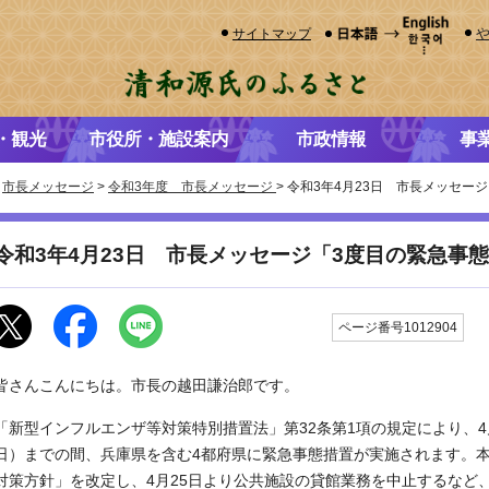
サイトマップ
・観光
市役所・施設案内
市政情報
事
>
市長メッセージ
>
令和3年度 市長メッセージ
> 令和3年4月23日 市長メッセ
令和3年4月23日 市長メッセージ「3度目の緊急事
更
ページ番号1012904
皆さんこんにちは。市長の越田謙治郎です。
「新型インフルエンザ等対策特別措置法」第32条第1項の規定により、4月
日）までの間、兵庫県を含む4都府県に緊急事態措置が実施されます。
対策方針」を改定し、4月25日より公共施設の貸館業務を中止するなど