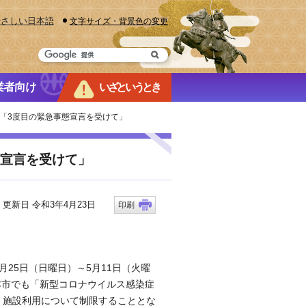
やさしい日本語
文字サイズ・背景色の変更
業者向け
いざというとき
ージ「3度目の緊急事態宣言を受けて」
態宣言を受けて」
新日 令和3年4月23日
印刷
25日（日曜日）～5月11日（火曜
本市でも「新型コロナウイルス感染症
、施設利用について制限することとな