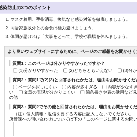
感染防止の3つのポイント
マスク着用、手指消毒、換気など感染対策を徹底しましょう。
同居家族以外との会食は極力避けましょう。
体調が悪ければ「大事をとって」学校や職場を休みましょう。
より良いウェブサイトにするために、ページのご感想をお聞かせく
質問1：このページは分かりやすかったですか？
(1)分かりやすかった
(2)どちらともいえない
(3)
質問2：質問1で(2)(3)と回答されたかたは、理由をお聞かせく
ページを探しにくい
内容が多すぎる
内容が少なす
い
文章の表現が分かりにくい
箇条書きや表の活用など見
の他
質問3：質問2でその他と回答されたかたは、理由をお聞かせく
（注）個人情報・返信を要する内容は記入しないでください。
所管課への問い合わせについては下の「このページに関するお問