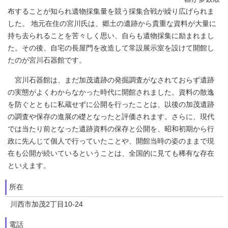
布することが知られ遺物採集量を競う採集合戦が繰り広げられま
した。 地元在住の宮川氏は、郷土の遺跡から貴重な資料が大量に
持ち去られることを苦々しく思い、自らも遺物採集に励まれまし
た。その後、自宅の長屋門を改造して常設展示室を設けて開館し
たのが宮川石器館です。
宮川石器館は、まだ加茂遺跡の発掘調査がなされておらず遺跡
の実態がよくわからなかった時代に開館されました。資料の散逸
を防ぐとともに私蔵せずに公開を行ったことは、以後の加茂遺跡
の調査や保存の進展の礎となったと評価されます。さらに、現代
では当たり前となった遺跡資料の保存と公開を、昭和初期から行
政に先んじて個人で行っていたことや、開館当時の姿のままで現
在も公開が続いているということは、全国的に見ても稀有な存在
といえます。
所在
川西市加茂2丁目10-24
電話