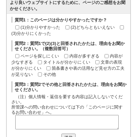
より良いウェブサイトにするために、ページのご感想をお聞
かせください。
質問1：このページは分かりやすかったですか？
(1)分かりやすかった
(2)どちらともいえない
(3)分かりにくかった
質問2：質問1で(2)(3)と回答されたかたは、理由をお聞か
せください。（複数回答可）
ページを探しにくい
内容が多すぎる
内容が
少なすぎる
タイトルが分かりにくい
文章の表現
が分かりにくい
箇条書きや表の活用など見せ方の工夫
が足りない
その他
質問3：質問2でその他と回答されたかたは、理由をお聞か
せください。
（注）個人情報・返信を要する内容は記入しないでくだ
さい。
所管課への問い合わせについては下の「このページに関す
るお問い合わせ」へ。