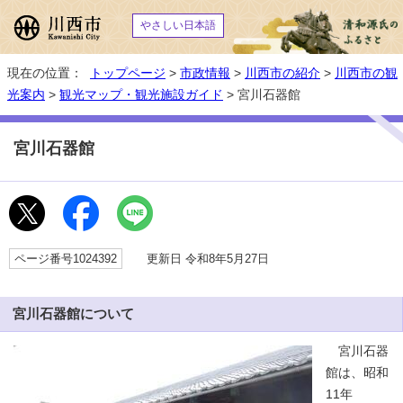
やさしい日本語
現在の位置：
トップページ
>
市政情報
>
川西市の紹介
>
川西市の観
光案内
>
観光マップ・観光施設ガイド
> 宮川石器館
宮川石器館
ページ番号1024392
更新日 令和8年5月27日
宮川石器館について
宮川石器
館は、昭和
11年