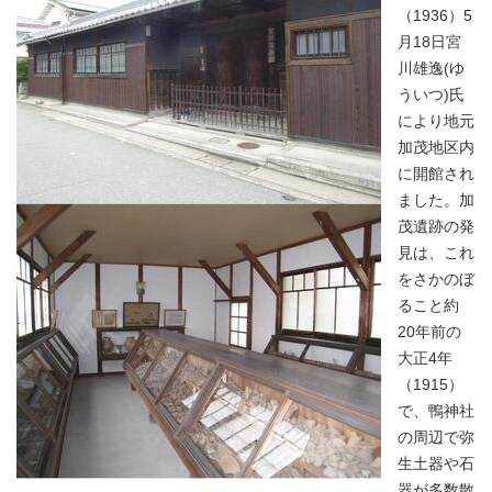
（1936）5
月18日宮
川雄逸(ゆ
ういつ)氏
により地元
加茂地区内
に開館され
ました。加
茂遺跡の発
見は、これ
をさかのぼ
ること約
20年前の
大正4年
（1915）
で、鴨神社
の周辺で弥
生土器や石
器が多数散