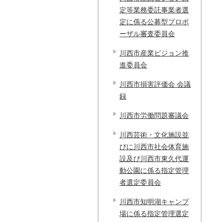
定等業務委託事業者選
定に係る公募型プロポ
ーザル審査委員会
川西市産業ビジョン推
進委員会
川西市損害評価会 会議
録
川西市労働問題審議会
川西芸術・文化施設並
びに川西市社会体育施
設及び川西市東久代運
動公園に係る指定管理
者選定委員会
川西市知明湖キャンプ
場に係る指定管理選定