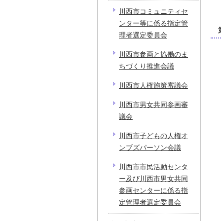
川西市コミュニティセ
ンター等に係る指定管
理者選定委員会
川西市参画と協働のま
ちづくり推進会議
川西市人権施策審議会
川西市男女共同参画審
議会
川西市子どもの人権オ
ンブズパーソン会議
川西市市民活動センタ
ー及び川西市男女共同
参画センターに係る指
定管理者選定委員会