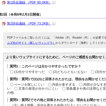
第1回会議録 （PDF 80.0KB）
第2回（令和8年2月2日開催）
第2回会議録 （PDF 73.2KB）
PDFファイルをご覧いただくには、「Adobe（R） Reader（R）」が必要
ムズ社のサイト（新しいウィンドウ）
からダウンロード（無料）してくださ
より良いウェブサイトにするために、ページのご感想をお聞かせく
質問1：このページは分かりやすかったですか？
(1)分かりやすかった
(2)どちらともいえない
(3)
質問2：質問1で(2)(3)と回答されたかたは、理由をお聞かせく
ページを探しにくい
内容が多すぎる
内容が少なす
い
文章の表現が分かりにくい
箇条書きや表の活用など見
の他
質問3：質問2でその他と回答されたかたは、理由をお聞かせく
（注）個人情報・返信を要する内容は記入しないでください。