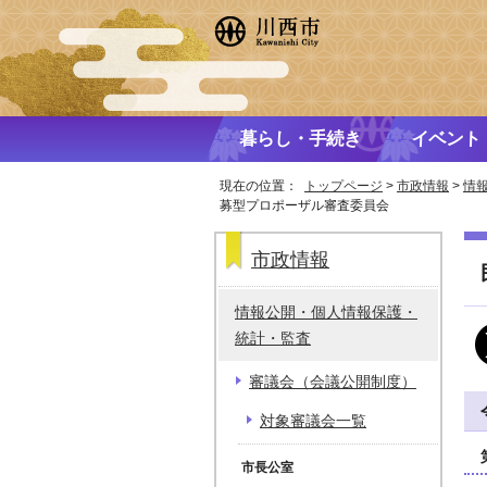
暮らし・手続き
イベント
現在の位置：
トップページ
>
市政情報
>
情
募型プロポーザル審査委員会
市政情報
情報公開・個人情報保護・
統計・監査
審議会（会議公開制度）
対象審議会一覧
市長公室