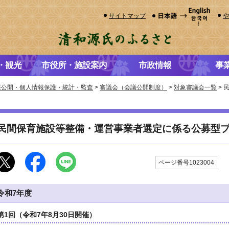
サイトマップ
・観光
市役所・施設案内
市政情報
事
報公開・個人情報保護・統計・監査
>
審議会（会議公開制度）
>
対象審議会一覧
> 
民間保育施設等整備・運営事業者選定に係る公募型
更
ページ番号1023004
令和7年度
第1回（令和7年8月30日開催）