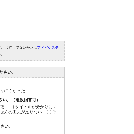
です。お持ちでないかたは
アドビシステ
い。
ださい。
分かりにくかった
ださい。（複数回答可）
ぎる
タイトルが分かりにく
せ方の工夫が足りない
そ
ださい。