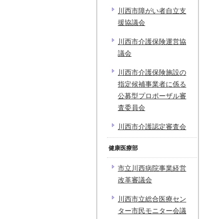
川西市障がい者自立支
援協議会
川西市介護保険運営協
議会
川西市介護保険施設の
指定候補事業者に係る
公募型プロポーザル審
査委員会
川西市介護認定審査会
健康医療部
市立川西病院事業経営
改革審議会
川西市立総合医療セン
ター市民モニター会議