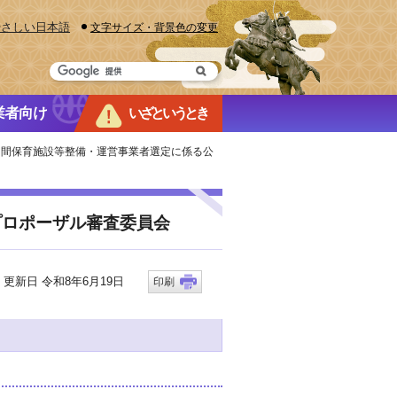
やさしい日本語
文字サイズ・背景色の変更
業者向け
いざというとき
民間保育施設等整備・運営事業者選定に係る公
プロポーザル審査委員会
新日 令和8年6月19日
印刷