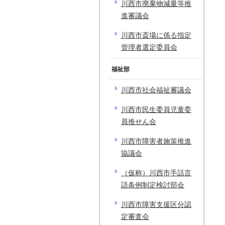
川西市廃棄物減量等推
進審議会
川西市斎場に係る指定
管理者選定委員会
福祉部
川西市社会福祉審議会
川西市民生委員児童委
員推せん会
川西市障害者施策推進
協議会
（仮称）川西市手話言
語条例制定検討部会
川西市障害支援区分認
定審査会