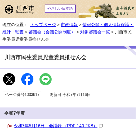
やさしい日本語
現在の位置：
トップページ
>
市政情報
>
情報公開・個人情報保護・
統計・監査
>
審議会（会議公開制度）
>
対象審議会一覧
> 川西市民
生委員児童委員推せん会
川西市民生委員児童委員推せん会
ページ番号1003917
更新日 令和7年7月16日
令和7年度
令和7年5月16日 会議録 （PDF 140.2KB）