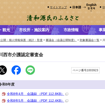
サイトマップ
・観光
市役所・施設案内
市政情報
事
報公開・個人情報保護・統計・監査
>
審議会（会議公開制度）
>
対象審議会一覧
> 
川西市介護認定審査会
更
ページ番号1003923
令和8年度
令和8年4月 会議録 （PDF 112.8KB）
令和8年5月 会議録 （PDF 112.4KB）