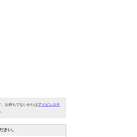
です。お持ちでないかたは
アドビシステ
い。
ださい。