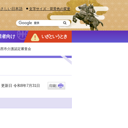
やさしい日本語
文字サイズ・背景色の変更
業者向け
いざというとき
川西市介護認定審査会
新日 令和8年7月31日
印刷