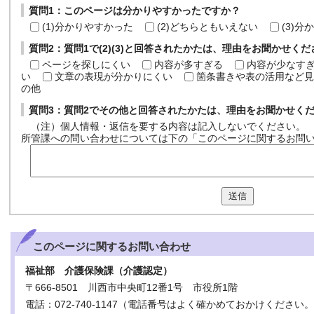
質問1：このページは分かりやすかったですか？
(1)分かりやすかった
(2)どちらともいえない
(3)
質問2：質問1で(2)(3)と回答されたかたは、理由をお聞かせく
ページを探しにくい
内容が多すぎる
内容が少なす
い
文章の表現が分かりにくい
箇条書きや表の活用など見
の他
質問3：質問2でその他と回答されたかたは、理由をお聞かせく
（注）個人情報・返信を要する内容は記入しないでください。
所管課への問い合わせについては下の「このページに関するお問
送信
このページに関する
お問い合わせ
福祉部 介護保険課（介護認定）
〒666-8501 川西市中央町12番1号 市役所1階
電話：072-740-1147（電話番号はよく確かめておかけください