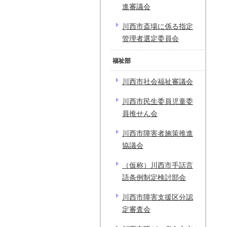
進審議会
川西市斎場に係る指定
管理者選定委員会
福祉部
川西市社会福祉審議会
川西市民生委員児童委
員推せん会
川西市障害者施策推進
協議会
（仮称）川西市手話言
語条例制定検討部会
川西市障害支援区分認
定審査会