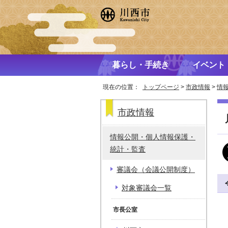
暮らし・手続き
イベント
現在の位置：
トップページ
>
市政情報
>
情
市政情報
情報公開・個人情報保護・
統計・監査
審議会（会議公開制度）
対象審議会一覧
市長公室