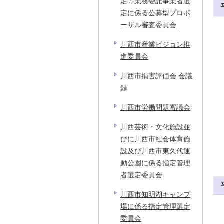
定等業務委託事業者選
定に係る公募型プロポ
ーザル審査委員会
川西市産業ビジョン推
進委員会
川西市損害評価会 会議
録
川西市労働問題審議会
川西芸術・文化施設並
びに川西市社会体育施
設及び川西市東久代運
動公園に係る指定管理
者選定委員会
川西市知明湖キャンプ
場に係る指定管理選定
委員会