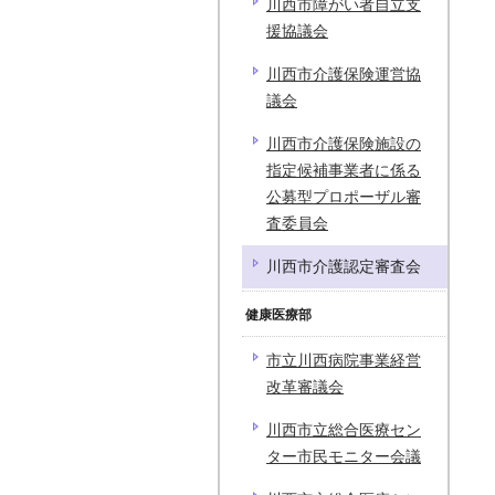
川西市障がい者自立支
援協議会
川西市介護保険運営協
議会
川西市介護保険施設の
指定候補事業者に係る
公募型プロポーザル審
査委員会
川西市介護認定審査会
健康医療部
市立川西病院事業経営
改革審議会
川西市立総合医療セン
ター市民モニター会議