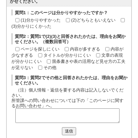
かせください。
質問1：このページは分かりやすかったですか？
(1)分かりやすかった
(2)どちらともいえない
(3)分かりにくかった
質問2：質問1で(2)(3)と回答されたかたは、理由をお聞か
せください。（複数回答可）
ページを探しにくい
内容が多すぎる
内容が
少なすぎる
タイトルが分かりにくい
文章の表現
が分かりにくい
箇条書きや表の活用など見せ方の工夫
が足りない
その他
質問3：質問2でその他と回答されたかたは、理由をお聞か
せください。
（注）個人情報・返信を要する内容は記入しないでくだ
さい。
所管課への問い合わせについては下の「このページに関す
るお問い合わせ」へ。
送信