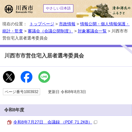
やさしい日本語
現在の位置：
トップページ
>
市政情報
>
情報公開・個人情報保護・
統計・監査
>
審議会（会議公開制度）
>
対象審議会一覧
> 川西市市
営住宅入居者選考委員会
川西市市営住宅入居者選考委員会
ページ番号1003932
更新日 令和8年8月3日
令和8年度
令和8年7月27日 会議録 （PDF 71.2KB）