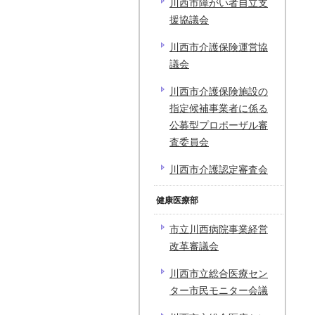
川西市障がい者自立支
援協議会
川西市介護保険運営協
議会
川西市介護保険施設の
指定候補事業者に係る
公募型プロポーザル審
査委員会
川西市介護認定審査会
健康医療部
市立川西病院事業経営
改革審議会
川西市立総合医療セン
ター市民モニター会議