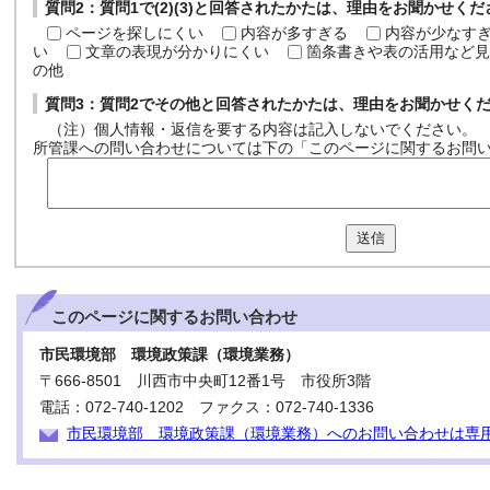
質問2：質問1で(2)(3)と回答されたかたは、理由をお聞かせく
ページを探しにくい
内容が多すぎる
内容が少なす
い
文章の表現が分かりにくい
箇条書きや表の活用など見
の他
質問3：質問2でその他と回答されたかたは、理由をお聞かせく
（注）個人情報・返信を要する内容は記入しないでください。
所管課への問い合わせについては下の「このページに関するお問
送信
このページに関する
お問い合わせ
市民環境部 環境政策課（環境業務）
〒666-8501 川西市中央町12番1号 市役所3階
電話：072-740-1202 ファクス：072-740-1336
市民環境部 環境政策課（環境業務）へのお問い合わせは専