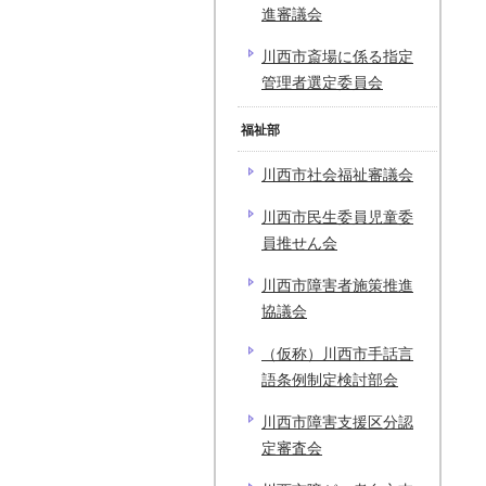
進審議会
川西市斎場に係る指定
管理者選定委員会
福祉部
川西市社会福祉審議会
川西市民生委員児童委
員推せん会
川西市障害者施策推進
協議会
（仮称）川西市手話言
語条例制定検討部会
川西市障害支援区分認
定審査会