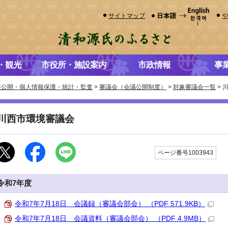
サイトマップ
・観光
市役所・施設案内
市政情報
事
報公開・個人情報保護・統計・監査
>
審議会（会議公開制度）
>
対象審議会一覧
> 
川西市環境審議会
更
ページ番号1003943
令和7年度
令和7年7月18日 会議録（審議会部会） （PDF 571.9KB）
令和7年7月18日 会議資料（審議会部会） （PDF 4.9MB）