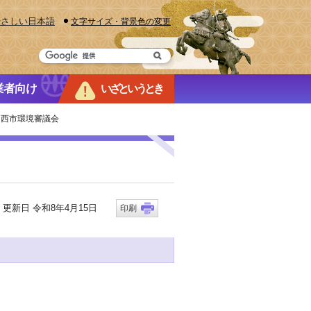
やさしい日本語
文字サイズ・背景色の変更
業者向け
いざというとき
川西市環境審議会
新日 令和8年4月15日
印刷