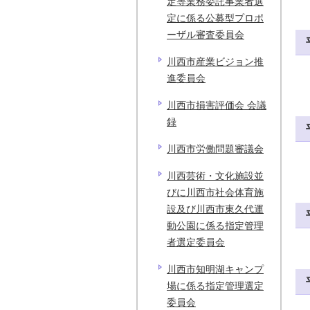
定等業務委託事業者選
定に係る公募型プロポ
ーザル審査委員会
川西市産業ビジョン推
進委員会
川西市損害評価会 会議
録
川西市労働問題審議会
川西芸術・文化施設並
びに川西市社会体育施
設及び川西市東久代運
動公園に係る指定管理
者選定委員会
川西市知明湖キャンプ
場に係る指定管理選定
委員会