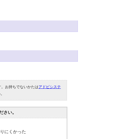
です。お持ちでないかたは
アドビシステ
い。
ださい。
分かりにくかった