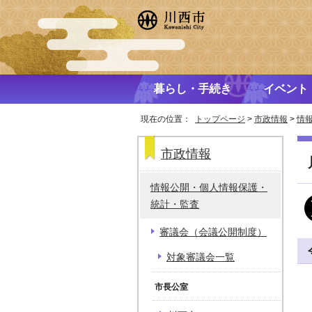
暮らし・手続き
イベント
現在の位置：
トップページ
>
市政情報
>
情
市政情報
情報公開・個人情報保護・
統計・監査
審議会（会議公開制度）
対象審議会一覧
市長公室