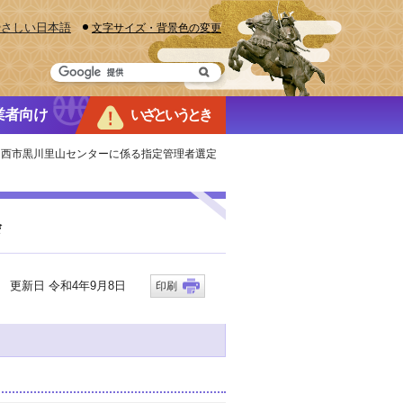
やさしい日本語
文字サイズ・背景色の変更
業者向け
いざというとき
川西市黒川里山センターに係る指定管理者選定
会
更新日 令和4年9月8日
印刷