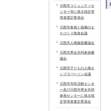
川西市コミュニティセ
ンター等に係る指定管
理者選定委員会
川西市参画と協働のま
ちづくり推進会議
川西市人権施策審議会
川西市男女共同参画審
議会
川西市子どもの人権オ
ンブズパーソン会議
川西市市民活動センタ
ー及び川西市男女共同
参画センターに係る指
定管理者選定委員会