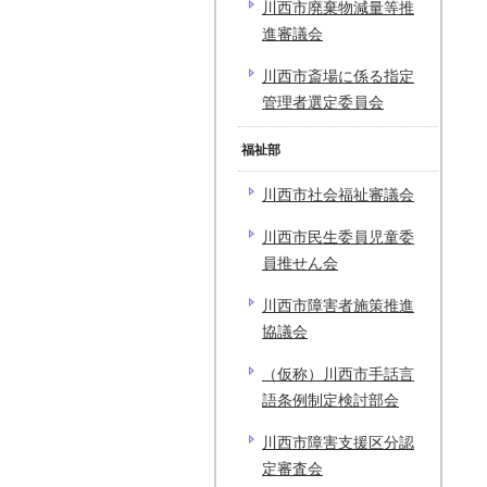
川西市廃棄物減量等推
進審議会
川西市斎場に係る指定
管理者選定委員会
福祉部
川西市社会福祉審議会
川西市民生委員児童委
員推せん会
川西市障害者施策推進
協議会
（仮称）川西市手話言
語条例制定検討部会
川西市障害支援区分認
定審査会