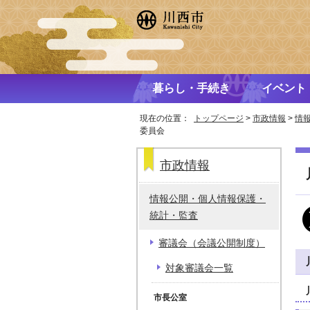
暮らし・手続き
イベント
現在の位置：
トップページ
>
市政情報
>
情
委員会
市政情報
情報公開・個人情報保護・
統計・監査
審議会（会議公開制度）
対象審議会一覧
市長公室