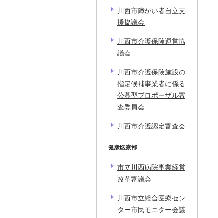
川西市障がい者自立支
援協議会
川西市介護保険運営協
議会
川西市介護保険施設の
指定候補事業者に係る
公募型プロポーザル審
査委員会
川西市介護認定審査会
健康医療部
市立川西病院事業経営
改革審議会
川西市立総合医療セン
ター市民モニター会議