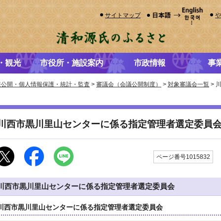
サイトマップ
・観光
市役所・施設案内
市政情報
事
報公開・個人情報保護・統計・監査
>
審議会（会議公開制度）
>
対象審議会一覧
> 
川西市黒川里山センターに係る指定管理者選定委員
ページ番号1015832
川西市黒川里山センターに係る指定管理者選定委員会
川西市黒川里山センターに係る指定管理者選定委員会