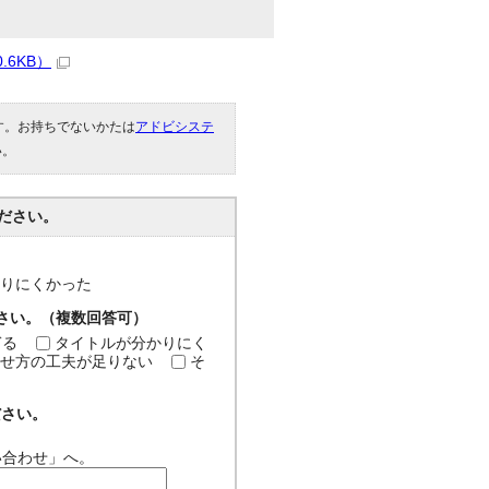
.6KB）
です。お持ちでないかたは
アドビシステ
い。
ださい。
分かりにくかった
ださい。（複数回答可）
ぎる
タイトルが分かりにく
せ方の工夫が足りない
そ
ださい。
い合わせ」へ。