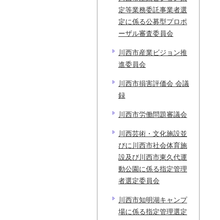
定等業務委託事業者選
定に係る公募型プロポ
ーザル審査委員会
川西市産業ビジョン推
進委員会
川西市損害評価会 会議
録
川西市労働問題審議会
川西芸術・文化施設並
びに川西市社会体育施
設及び川西市東久代運
動公園に係る指定管理
者選定委員会
川西市知明湖キャンプ
場に係る指定管理選定