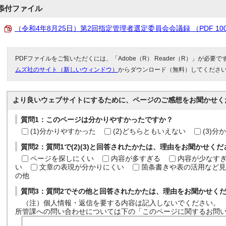
添付ファイル
（令和4年8月25日）第2回指定管理者選定委員会会議録 （PDF 100
PDFファイルをご覧いただくには、「Adobe（R） Reader（R）」が必要
ムズ社のサイト（新しいウィンドウ）
からダウンロード（無料）してくださ
より良いウェブサイトにするために、ページのご感想をお聞かせく
質問1：このページは分かりやすかったですか？
(1)分かりやすかった
(2)どちらともいえない
(3)
質問2：質問1で(2)(3)と回答されたかたは、理由をお聞かせく
ページを探しにくい
内容が多すぎる
内容が少なす
い
文章の表現が分かりにくい
箇条書きや表の活用など見
の他
質問3：質問2でその他と回答されたかたは、理由をお聞かせく
（注）個人情報・返信を要する内容は記入しないでください。
所管課への問い合わせについては下の「このページに関するお問