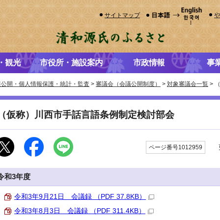
サイトマップ
・観光
市役所・施設案内
市政情報
事
報公開・個人情報保護・統計・監査
>
審議会（会議公開制度）
>
対象審議会一覧
> 
（仮称）川西市手話言語条例制定検討部会
更
ページ番号1012959
令和3年度
令和3年9月21日 会議録 （PDF 37.8KB）
令和3年8月3日 会議録 （PDF 311.4KB）