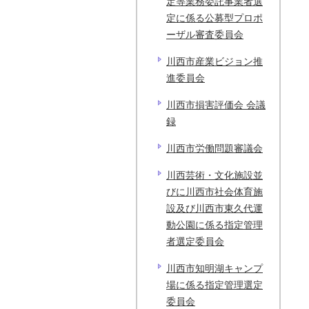
定等業務委託事業者選
定に係る公募型プロポ
ーザル審査委員会
川西市産業ビジョン推
進委員会
川西市損害評価会 会議
録
川西市労働問題審議会
川西芸術・文化施設並
びに川西市社会体育施
設及び川西市東久代運
動公園に係る指定管理
者選定委員会
川西市知明湖キャンプ
場に係る指定管理選定
委員会