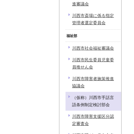
進審議会
川西市斎場に係る指定
管理者選定委員会
福祉部
川西市社会福祉審議会
川西市民生委員児童委
員推せん会
川西市障害者施策推進
協議会
（仮称）川西市手話言
語条例制定検討部会
川西市障害支援区分認
定審査会