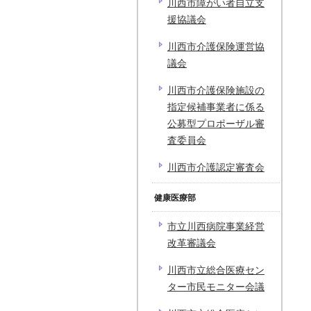
川西市障がい者自立支
援協議会
川西市介護保険運営協
議会
川西市介護保険施設の
指定候補事業者に係る
公募型プロポーザル審
査委員会
川西市介護認定審査会
健康医療部
市立川西病院事業経営
改革審議会
川西市立総合医療セン
ター市民モニター会議