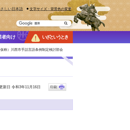
やさしい日本語
文字サイズ・背景色の変更
業者向け
いざというとき
（仮称）川西市手話言語条例制定検討部会
新日 令和3年11月16日
印刷