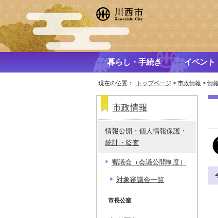
暮らし・手続き
イベント
現在の位置：
トップページ
>
市政情報
>
情
市政情報
情報公開・個人情報保護・
統計・監査
審議会（会議公開制度）
対象審議会一覧
市長公室