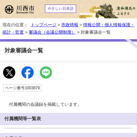
やさしい日本語
現在の位置：
トップページ
>
市政情報
>
情報公開・個人情報保護・
統計・監査
>
審議会（会議公開制度）
> 対象審議会一覧
対象審議会一覧
ページ番号1003879
付属機関の会議録を掲載しています。
付属機関等一覧表