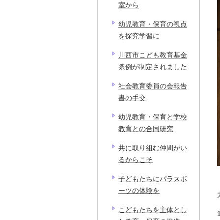
室から
幼児教育・保育の視点
を探究学習に
川西市こども教育基金
条例が制定されました
社会教育委員の会報告
書の手交
幼児教育・保育と学校
教育との合同研究
共に取り組む仲間がい
るからこそ
子どもたちにパラスポ
ーツの体験を
こどもたちを主体とし