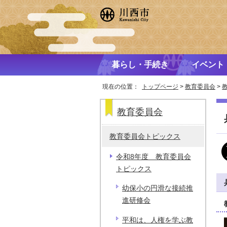
暮らし・手続き
イベント
現在の位置：
トップページ
>
教育委員会
>
教育委員会
教育委員会トピックス
令和8年度 教育委員会
トピックス
幼保小の円滑な接続推
進研修会
平和は、人権を学ぶ教