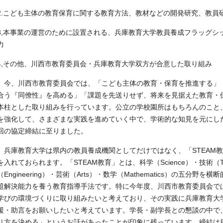
2.こども主体の教育保育に関する教育方法、教材などの開発研究、教員
3,本事業の運営のために設置される、兵庫教育大学教員養成フラッグシ
力
4,その他、川西市教育委員会・兵庫教育大学双方が合意した取り組み
今、川西市教育委員会では、「こども主体の教育・保育を推進する」
合う『同僚性』を高める」「課題を先送りせず、将来を見据えた教育・
本柱とした取り組みを行っています。公立の学校園所はもちろんのこと
を強化して、さまざまな実践を進めていく中で、学術的な知見を元にし
回の協定締結に至りました。
兵庫教育大学は県内の教員養成機関としてだけではなく、「STEAM
を入れておられます。「STEAM教育」とは、科学（Science）・技術（Tec
（Engineering）・芸術（Arts）・数学（Mathematics）の五分
題解決能力を養う教育指導手法です。特に今年度、川西市教育委員会で
学びの環境づくりに取り組みたいと考えており、その実践に兵庫教育大
援・助言をお願いしたいと考えています。学長・副学長との懇談の中で
り方を決める」というお話があったことが印象に残っています。締結は