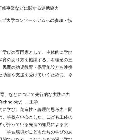
研修事業などに関する連携協力
ップ大学コンソーシアムへの参加・協
「学びの専門家として、主体的に学び
保育のあり方を協議する」を理念の三
、民間の幼児教育・保育施設とも連携
た助言や支援を受けていくために、今
教育」などについて先行的な実践に力
hnology）、工学
野を横断的に学び、創造性・論理的思考力・問
は、学校を中心とした、こども主体の
学が持っている先進の知見による支
、「学習環境がこどもたちの学びのあ
目的ではなく、こどもたちの深い学び