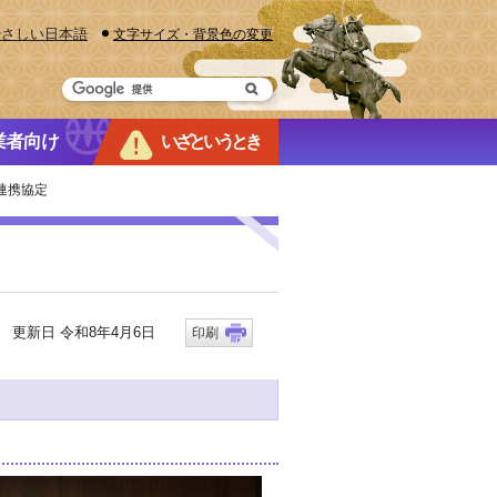
やさしい日本語
文字サイズ・背景色の変更
業者向け
いざというとき
連携協定
更新日 令和8年4月6日
印刷