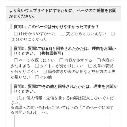
より良いウェブサイトにするために、ページのご感想をお聞
かせください。
質問1：このページは分かりやすかったですか？
(1)分かりやすかった
(2)どちらともいえない
(3)分かりにくかった
質問2：質問1で(2)(3)と回答されたかたは、理由をお聞か
せください。（複数回答可）
ページを探しにくい
内容が多すぎる
内容が
少なすぎる
タイトルが分かりにくい
文章の表現
が分かりにくい
箇条書きや表の活用など見せ方の工夫
が足りない
その他
質問3：質問2でその他と回答されたかたは、理由をお聞か
せください。
（注）個人情報・返信を要する内容は記入しないでくだ
さい。
所管課への問い合わせについては下の「このページに関す
るお問い合わせ」へ。