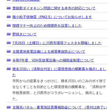
豊能郡ダイオキシン問題に関する本市の対応について
微小粒子状物質（PM2.5）についてお知らせします
喫煙マナー向上のため喫煙所を設置しました
野焼きについて
7月25日（土曜日）に川西市環境フェスタを開催しました
太陽電池発電設備による感電事故防止について
令和7年度 V2H充放電設備への補助金制度について
猪名川沿い（清和台付近）に環境啓発の横断幕を掲示しまし
た
市民からの提案をきっかけに、猪名川沿いのごみのポイ捨て
をなくすことを目的とした環境啓発の横断幕を、「清和台中
学校美術部」と川西市がコラボレーションし、掲示しまし
た。
太陽光パネル・蓄電池設置費補助金について （受付は終了い