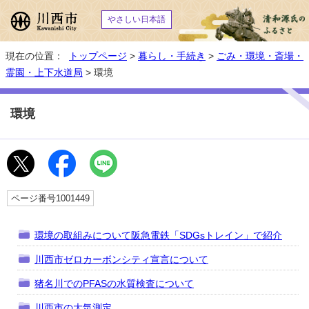
やさしい日本語
現在の位置：
トップページ
>
暮らし・手続き
>
ごみ・環境・斎場・
霊園・上下水道局
> 環境
環境
ページ番号1001449
環境の取組みについて阪急電鉄「SDGsトレイン」で紹介
川西市ゼロカーボンシティ宣言について
猪名川でのPFASの水質検査について
川西市の大気測定